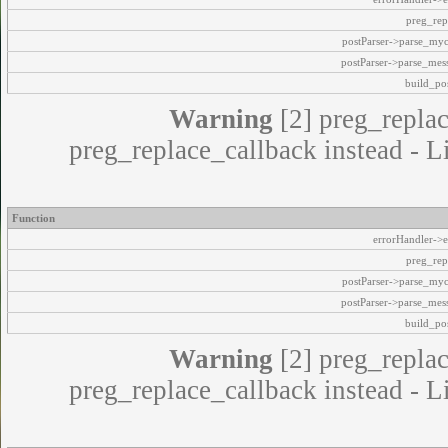
preg_rep
postParser->parse_my
postParser->parse_mes
build_pos
Warning
[2] preg_replac
preg_replace_callback instead - L
Function
errorHandler->e
preg_rep
postParser->parse_my
postParser->parse_mes
build_pos
Warning
[2] preg_replac
preg_replace_callback instead - L