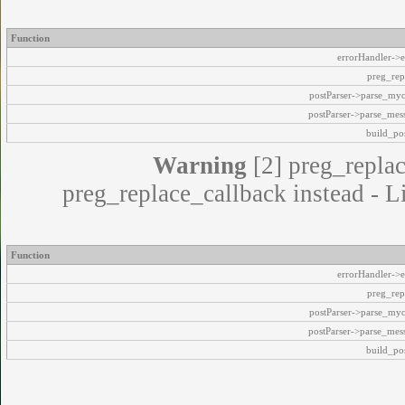
Function
errorHandler->e
preg_rep
postParser->parse_my
postParser->parse_mes
build_pos
Warning
[2] preg_replac
preg_replace_callback instead - L
Function
errorHandler->e
preg_rep
postParser->parse_my
postParser->parse_mes
build_pos