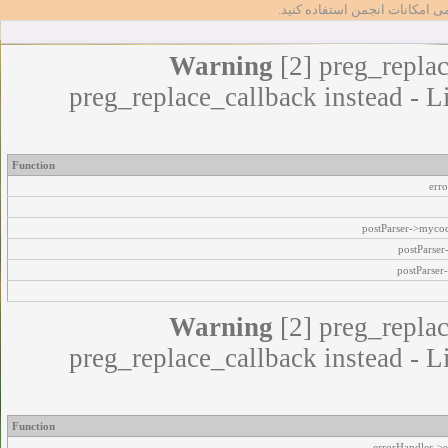
مامی امکانات انجمن استفاده کنید
Warning
[2] preg_replac
preg_replace_callback instead - L
Function
err
postParser->myco
postParse
postParser
Warning
[2] preg_replac
preg_replace_callback instead - L
Function
errorHandler->e