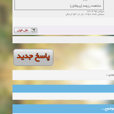
مشاهده رزومه (پروفایل)
سپاس ها 1304
سپاس شده 1258 بار در 53 ارسال
»
عدی
ین موضوع