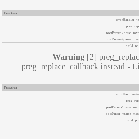
Function
errorHandler->e
preg_rep
postParser->parse_my
postParser->parse_mes
build_pos
Warning
[2] preg_replac
preg_replace_callback instead - L
Function
errorHandler->e
preg_rep
postParser->parse_my
postParser->parse_mes
build_pos