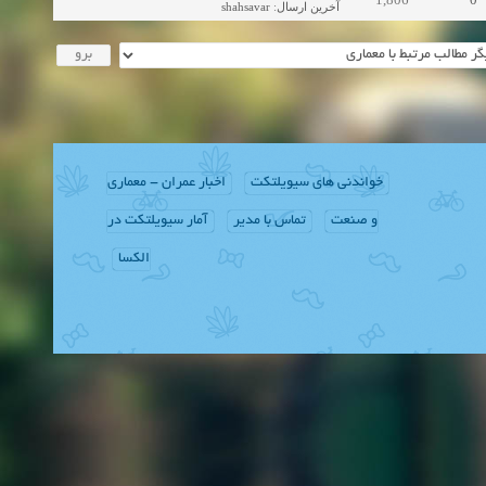
shahsavar
:
آخرین ارسال
خواندنی های سیویلتکت
اخبار عمران - معماری
و صنعت
تماس با مدیر
آمار سیویلتکت در
الکسا