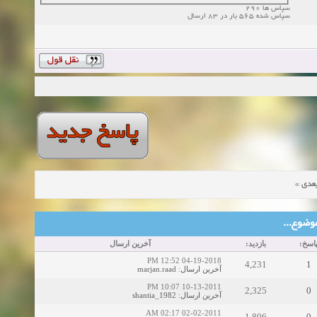
سپاس ها 290
سپاس شده 565 بار در 83 ارسال
»
عدی
ین موضوع
پاسخ
بازدید:
آخرین ارسال
04-19-2018 12:52 PM
4,231
1
marjan.raad
:
آخرین ارسال
10-13-2011 10:07 PM
2,325
0
shantia_1982
:
آخرین ارسال
02-02-2011 02:17 AM
1,806
0