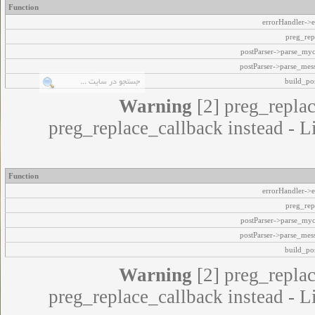
Function
errorHandler->e
preg_rep
postParser->parse_my
postParser->parse_mes
build_pos
Warning
[2] preg_replac
preg_replace_callback instead - L
Function
errorHandler->e
preg_rep
postParser->parse_my
postParser->parse_mes
build_pos
Warning
[2] preg_replac
preg_replace_callback instead - L