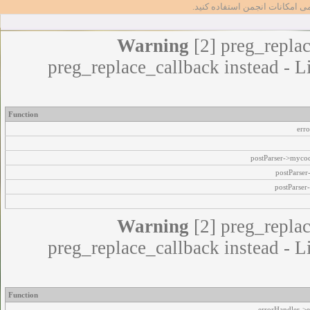
مامی امکانات انجمن استفاده کنید
Warning
[2] preg_replac
preg_replace_callback instead - L
Function
err
postParser->myco
postParse
postParser
Warning
[2] preg_replac
preg_replace_callback instead - L
Function
errorHandler->e