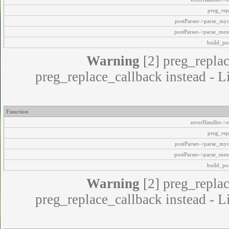
preg_rep
postParser->parse_my
postParser->parse_mes
build_pos
Warning
[2] preg_replac
preg_replace_callback instead - L
Function
errorHandler->e
preg_rep
postParser->parse_my
postParser->parse_mes
build_pos
Warning
[2] preg_replac
preg_replace_callback instead - L