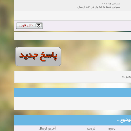
سپاس ها 290
سپاس شده 565 بار در 83 ارسال
»
عدی
ین موضوع
پاسخ:
بازدید:
آخرین ارسال