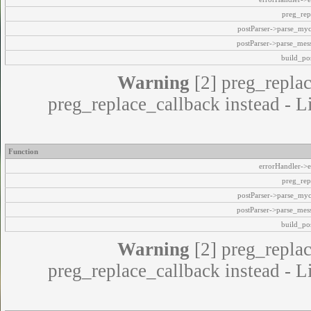
preg_rep
postParser->parse_my
postParser->parse_mes
build_pos
Warning
[2] preg_replac
preg_replace_callback instead - L
Function
errorHandler->e
preg_rep
postParser->parse_my
postParser->parse_mes
build_pos
Warning
[2] preg_replac
preg_replace_callback instead - L