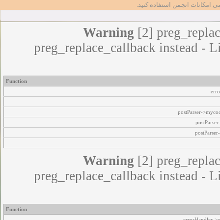
مامی امکانات انجمن استفاده کنید
Warning
[2] preg_replac
preg_replace_callback instead - L
Function
err
postParser->myco
postParse
postParser
Warning
[2] preg_replac
preg_replace_callback instead - L
Function
errorHandler->e