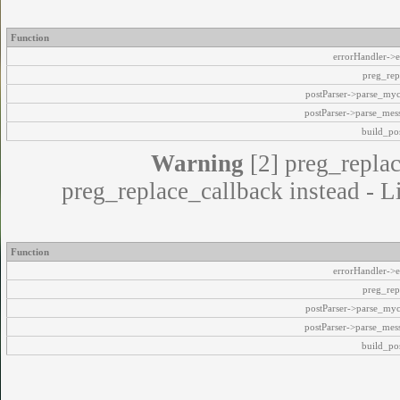
Function
errorHandler->e
preg_rep
postParser->parse_my
postParser->parse_mes
build_pos
Warning
[2] preg_replac
preg_replace_callback instead - L
Function
errorHandler->e
preg_rep
postParser->parse_my
postParser->parse_mes
build_pos