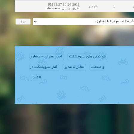
10-26-2011 11:37 PM
2,794
1
shahsavar
:
آخرین ارسال
خواندنی های سیویلتکت
اخبار عمران - معماری
و صنعت
تماس با مدیر
آمار سیویلتکت در
الکسا