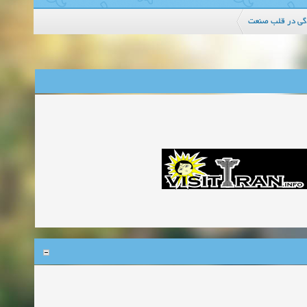
گي در قلب صنعت