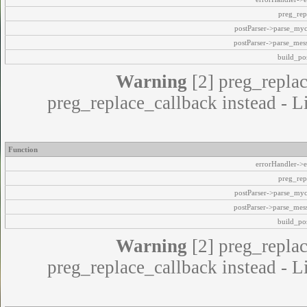
preg_rep
postParser->parse_my
postParser->parse_mes
build_pos
Warning
[2] preg_replac
preg_replace_callback instead - L
Function
errorHandler->e
preg_rep
postParser->parse_my
postParser->parse_mes
build_pos
Warning
[2] preg_replac
preg_replace_callback instead - L