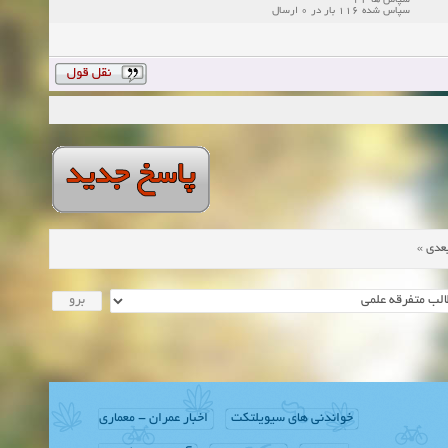
سپاس ها 42
سپاس شده 116 بار در 0 ارسال
»
عدی
خواندنی های سیویلتکت
اخبار عمران - معماری