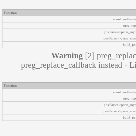
Function
errorHandler->e
preg_rep
postParser->parse_my
postParser->parse_mes
build_pos
Warning
[2] preg_replac
preg_replace_callback instead - L
Function
errorHandler->e
preg_rep
postParser->parse_my
postParser->parse_mes
build_pos