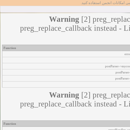
مامی امکانات انجمن استفاده کنید
Warning
[2] preg_replac
preg_replace_callback instead - L
Function
err
postParser->myco
postParse
postParser
Warning
[2] preg_replac
preg_replace_callback instead - L
Function
errorHandler->e