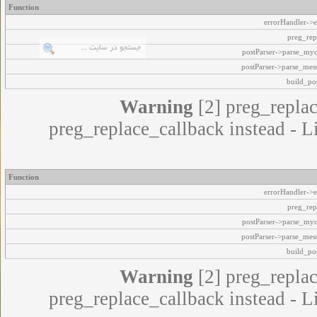
Function
errorHandler->e
preg_rep
postParser->parse_my
postParser->parse_mes
build_pos
Warning
[2] preg_replac
preg_replace_callback instead - L
Function
errorHandler->e
preg_rep
postParser->parse_my
postParser->parse_mes
build_pos
Warning
[2] preg_replac
preg_replace_callback instead - L