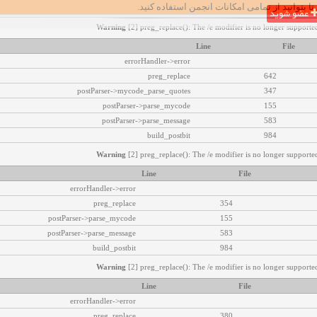
تا بتوانید از تمامی امکانات انجمن استفاده کنید.
عضو شوید
Warning
[2] preg_replace(): The /e modifier is no longer supported
Line
File
errorHandler->error
preg_replace
642
postParser->mycode_parse_quotes
347
postParser->parse_mycode
155
postParser->parse_message
583
build_postbit
984
Warning
[2] preg_replace(): The /e modifier is no longer supported
Line
File
errorHandler->error
preg_replace
354
postParser->parse_mycode
155
postParser->parse_message
583
build_postbit
984
Warning
[2] preg_replace(): The /e modifier is no longer supported
Line
File
errorHandler->error
preg_replace
380