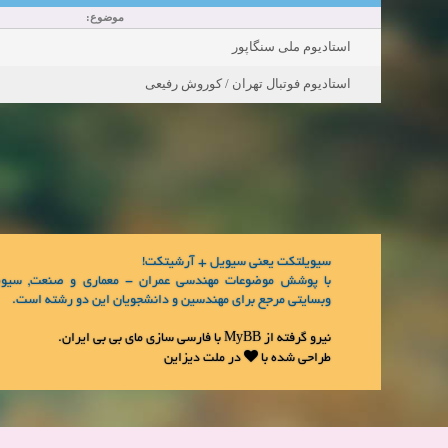
موضوع:
استادیوم ملی سنگاپور
استادیوم فوتبال تهران / كوروش رفیعی
سیویلتکت یعنی سیویل + آرشیتکت!
با پوشش موضوعات مهندسی عمران - معماری و صنعت, سیوی
وبسایتی مرجع برای مهندسین و دانشجویان این دو رشته است.
.
مای بی بی ایران
با فارسی سازی
MyBB
نیرو گرفته از
طراحی شده با
در
ملت دیزاین