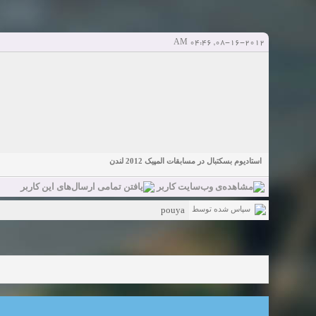
دعوت به 
bcivilsh
bcivilsh
شروع کننده:
آخرین ارسال توسط:
پاسخ ها:0
Sexy Girls from your city for night - Verified Women
elmi.alireza70
elmi.alireza70
شروع کننده:
آخرین ارسال توسط:
پاسخ ها:0
08-16-2012, 04:46 AM
Girls in your town for night - Real-life Females
دعوت به 
bcivilsh
bcivilsh
شروع کننده:
آخرین ارسال توسط:
پاسخ ها:0
Womans from your town for night - Verified Damsels
elmi.alireza70
elmi.alireza70
شروع کننده:
آخرین ارسال توسط:
پاسخ ها:0
استادیوم بسکتبال در مسابقات المپیک 2012 لندن
pouya
سپاس شده توسط