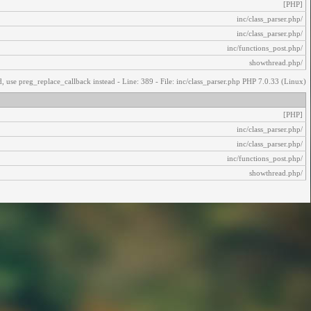
[PHP]
/inc/class_parser.php
/inc/class_parser.php
/inc/functions_post.php
/showthread.php
, use preg_replace_callback instead - Line: 389 - File: inc/class_parser.php PHP 7.0.33 (Linux)
[PHP]
/inc/class_parser.php
/inc/class_parser.php
/inc/functions_post.php
/showthread.php