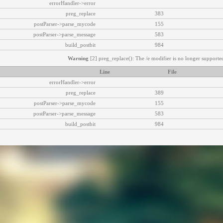
errorHandler->error
preg_replace
383
postParser->parse_mycode
155
postParser->parse_message
583
build_postbit
984
Warning
[2] preg_replace(): The /e modifier is no longer supported
Line
File
errorHandler->error
preg_replace
389
postParser->parse_mycode
155
postParser->parse_message
583
build_postbit
984