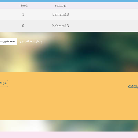
نویسنده
پاسخ:
1
bahram13
0
bahram13
پرش به انجمن:
خوان
لتکت