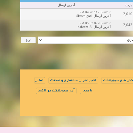
بازدید:
آخرین ارسال
11-30-2017 04:28 PM
2,010
Sketch god
:
آخرین ارسال
07-08-2012 05:03 PM
2,043
bahram13
:
آخرین ارسال
دنی های سیویلتکت
اخبار عمران - معماری و صنعت
تماس
با مدیر
آمار سیویلتکت در الکسا