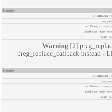
Function
errorHandler->e
preg_rep
postParser->parse_my
postParser->parse_mes
build_pos
Warning
[2] preg_replac
preg_replace_callback instead - L
Function
errorHandler->e
preg_rep
postParser->parse_my
postParser->parse_mes
build_pos