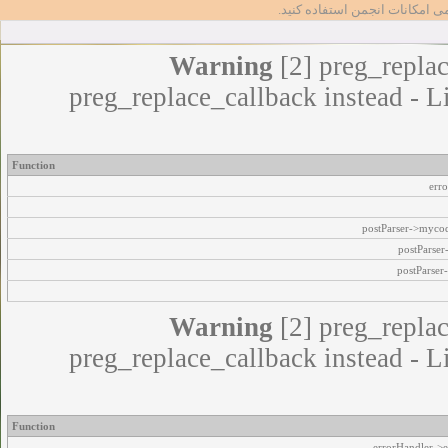
مامی امکانات انجمن استفاده کنید
Warning
[2] preg_replac
preg_replace_callback instead - L
Function
err
postParser->myco
postParse
postParser
Warning
[2] preg_replac
preg_replace_callback instead - L
Function
errorHandler->e