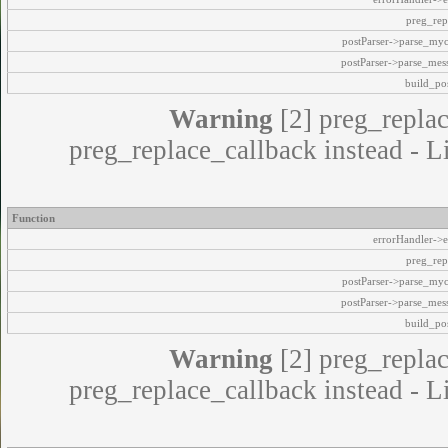
preg_rep
postParser->parse_my
postParser->parse_mes
build_pos
Warning
[2] preg_replac
preg_replace_callback instead - L
Function
errorHandler->e
preg_rep
postParser->parse_my
postParser->parse_mes
build_pos
Warning
[2] preg_replac
preg_replace_callback instead - L