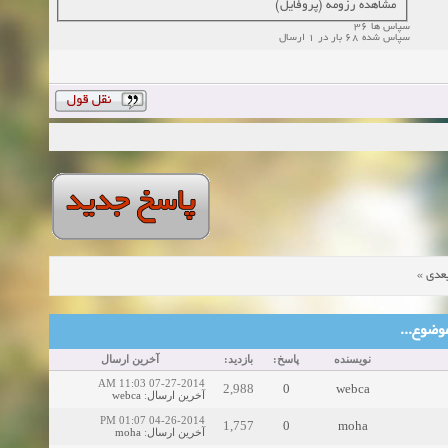
مشاهده رزومه (پروفایل)
سپاس ها 36
سپاس شده 68 بار در 1 ارسال
»
عدی
ین موضوع
نویسنده
پاسخ:
بازدید:
آخرین ارسال
07-27-2014 11:03 AM
2,988
0
webca
webca
:
آخرین ارسال
04-26-2014 01:07 PM
1,757
0
moha
moha
:
آخرین ارسال