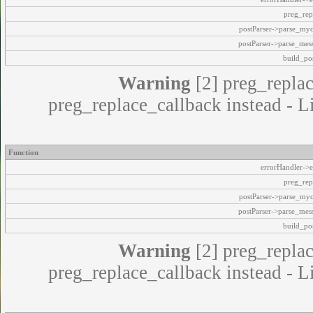
preg_rep
postParser->parse_my
postParser->parse_mes
build_pos
Warning
[2] preg_replac
preg_replace_callback instead - L
Function
errorHandler->e
preg_rep
postParser->parse_my
postParser->parse_mes
build_pos
Warning
[2] preg_replac
preg_replace_callback instead - L