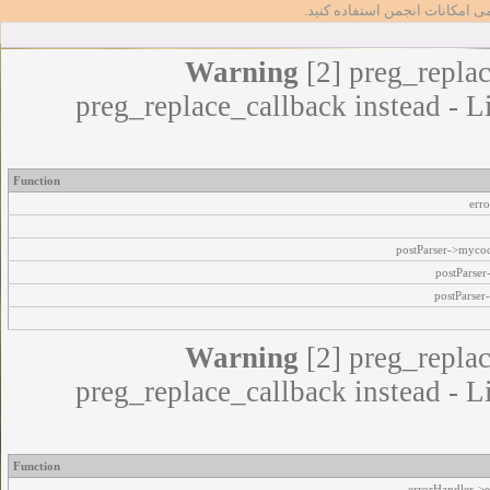
مامی امکانات انجمن استفاده کنید
Warning
[2] preg_replac
preg_replace_callback instead - L
Function
err
postParser->myco
postParse
postParser
Warning
[2] preg_replac
preg_replace_callback instead - L
Function
errorHandler->e