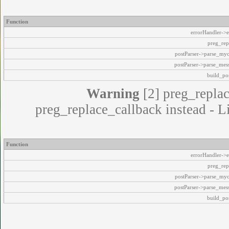
Function
errorHandler->e
preg_rep
postParser->parse_my
postParser->parse_mes
build_pos
Warning
[2] preg_replac
preg_replace_callback instead - L
Function
errorHandler->e
preg_rep
postParser->parse_my
postParser->parse_mes
build_pos