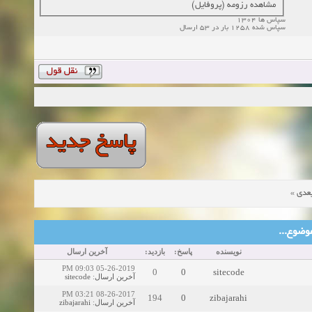
مشاهده رزومه (پروفایل)
سپاس ها 1304
سپاس شده 1258 بار در 53 ارسال
»
عدی
ین موضوع
نویسنده
پاسخ:
بازدید:
آخرین ارسال
05-26-2019 09:03 PM
0
0
sitecode
sitecode
:
آخرین ارسال
08-26-2017 03:21 PM
194
0
zibajarahi
zibajarahi
:
آخرین ارسال