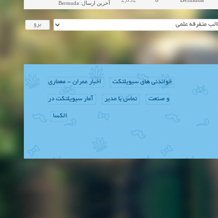
Bermuda
:
آخرین ارسال
خواندنی های سیویلتکت
اخبار عمران - معماری
و صنعت
تماس با مدیر
آمار سیویلتکت در
الکسا