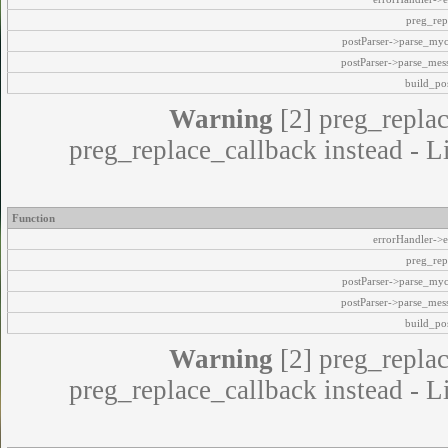
preg_rep
postParser->parse_my
postParser->parse_mes
build_pos
Warning
[2] preg_replac
preg_replace_callback instead - L
Function
errorHandler->e
preg_rep
postParser->parse_my
postParser->parse_mes
build_pos
Warning
[2] preg_replac
preg_replace_callback instead - L