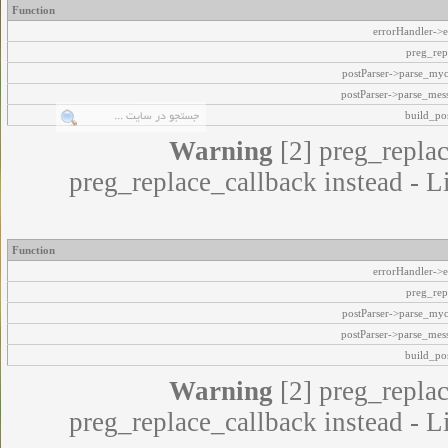
Function
errorHandler->e
preg_rep
postParser->parse_my
postParser->parse_mes
build_pos
Warning
[2] preg_replac
preg_replace_callback instead - L
Function
errorHandler->e
preg_rep
postParser->parse_my
postParser->parse_mes
build_pos
Warning
[2] preg_replac
preg_replace_callback instead - L