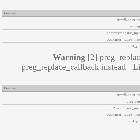
Function
errorHandler->e
preg_rep
postParser->parse_my
postParser->parse_mes
build_pos
Warning
[2] preg_replac
preg_replace_callback instead - L
Function
errorHandler->e
preg_rep
postParser->parse_my
postParser->parse_mes
build_pos