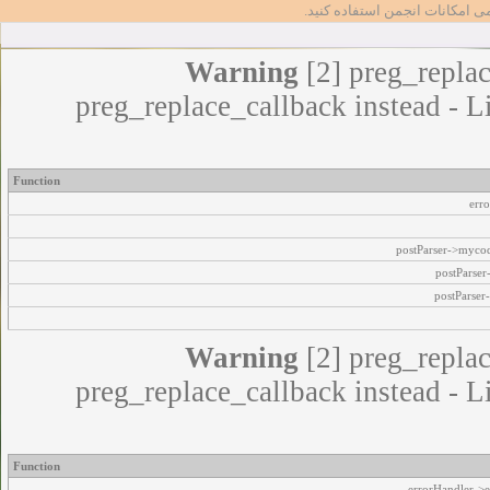
مامی امکانات انجمن استفاده کنید
Warning
[2] preg_replac
preg_replace_callback instead - L
Function
err
postParser->myco
postParse
postParser
Warning
[2] preg_replac
preg_replace_callback instead - L
Function
errorHandler->e