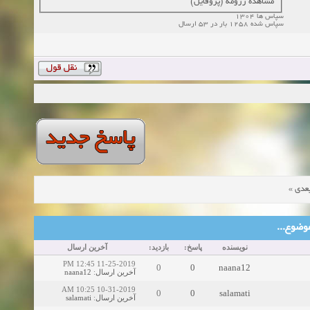
مشاهده رزومه (پروفایل)
سپاس ها 1304
سپاس شده 1258 بار در 53 ارسال
»
عدی
ین موضوع
نویسنده
پاسخ:
بازدید:
آخرین ارسال
11-25-2019 12:45 PM
0
0
naana12
naana12
:
آخرین ارسال
10-31-2019 10:25 AM
0
0
salamati
salamati
:
آخرین ارسال