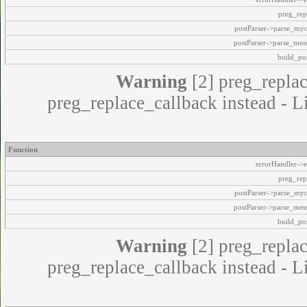
preg_rep
postParser->parse_my
postParser->parse_mes
build_pos
Warning
[2] preg_replac
preg_replace_callback instead - L
Function
errorHandler->e
preg_rep
postParser->parse_my
postParser->parse_mes
build_pos
Warning
[2] preg_replac
preg_replace_callback instead - L