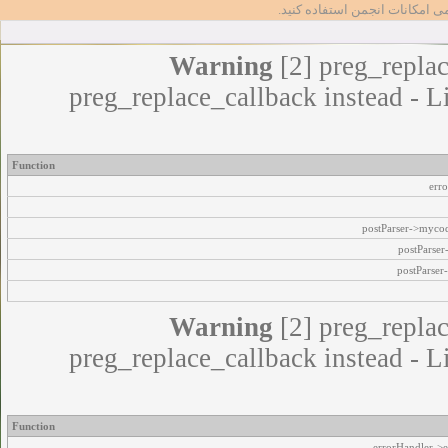
مامی امکانات انجمن استفاده کنید
Warning
[2] preg_replac
preg_replace_callback instead - L
Function
err
postParser->myco
postParse
postParser
Warning
[2] preg_replac
preg_replace_callback instead - L
Function
errorHandler->e