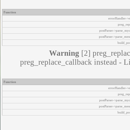
Function
errorHandler->e
preg_rep
postParser->parse_my
postParser->parse_mes
build_pos
Warning
[2] preg_replac
preg_replace_callback instead - L
Function
errorHandler->e
preg_rep
postParser->parse_my
postParser->parse_mes
build_pos