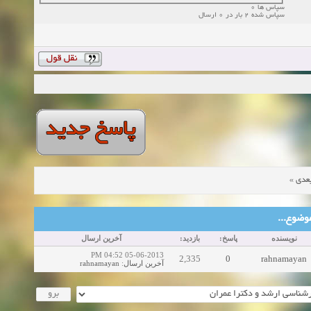
سپاس ها 0
سپاس شده 2 بار در 0 ارسال
»
عدی
ین موضوع
نویسنده
پاسخ:
بازدید:
آخرین ارسال
05-06-2013 04:52 PM
2,335
0
rahnamayan
rahnamayan
:
آخرین ارسال