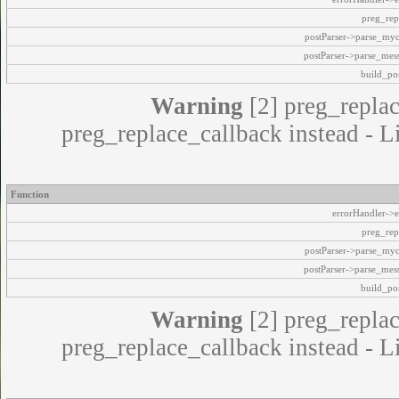
preg_rep
postParser->parse_my
postParser->parse_mes
build_pos
Warning
[2] preg_replac
preg_replace_callback instead - L
Function
errorHandler->e
preg_rep
postParser->parse_my
postParser->parse_mes
build_pos
Warning
[2] preg_replac
preg_replace_callback instead - L