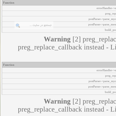
Function
errorHandler->e
preg_rep
postParser->parse_my
postParser->parse_mes
build_pos
Warning
[2] preg_replac
preg_replace_callback instead - L
Function
errorHandler->e
preg_rep
postParser->parse_my
postParser->parse_mes
build_pos
Warning
[2] preg_replac
preg_replace_callback instead - L