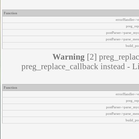
Function
errorHandler->e
preg_rep
postParser->parse_my
postParser->parse_mes
build_pos
Warning
[2] preg_replac
preg_replace_callback instead - L
Function
errorHandler->e
preg_rep
postParser->parse_my
postParser->parse_mes
build_pos