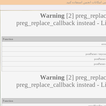
مامی امکانات انجمن استفاده کنید
Warning
[2] preg_replac
preg_replace_callback instead - L
Function
err
postParser->myco
postParse
postParser
Warning
[2] preg_replac
preg_replace_callback instead - L
Function
errorHandler->e