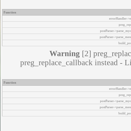
Function
errorHandler->e
preg_rep
postParser->parse_my
postParser->parse_mes
build_pos
Warning
[2] preg_replac
preg_replace_callback instead - L
Function
errorHandler->e
preg_rep
postParser->parse_my
postParser->parse_mes
build_pos