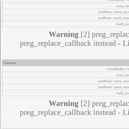
preg_rep
postParser->parse_my
postParser->parse_mes
build_pos
Warning
[2] preg_replac
preg_replace_callback instead - L
Function
errorHandler->e
preg_rep
postParser->parse_my
postParser->parse_mes
build_pos
Warning
[2] preg_replac
preg_replace_callback instead - L