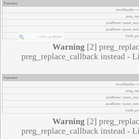
Function
errorHandler->e
preg_rep
postParser->parse_my
postParser->parse_mes
build_pos
Warning
[2] preg_replac
preg_replace_callback instead - L
Function
errorHandler->e
preg_rep
postParser->parse_my
postParser->parse_mes
build_pos
Warning
[2] preg_replac
preg_replace_callback instead - L