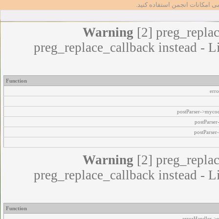
مامی امکانات انجمن استفاده کنید
Warning
[2] preg_replac
preg_replace_callback instead - L
Function
err
postParser->myco
postParse
postParser
Warning
[2] preg_replac
preg_replace_callback instead - L
Function
errorHandler->e