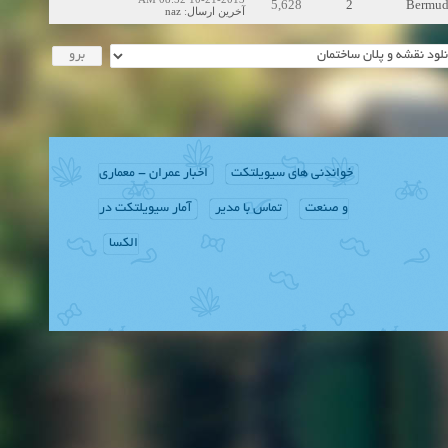
5,628
2
Bermud
naz
:
آخرین ارسال
خواندنی های سیویلتکت
اخبار عمران - معماری
و صنعت
تماس با مدیر
آمار سیویلتکت در
الکسا