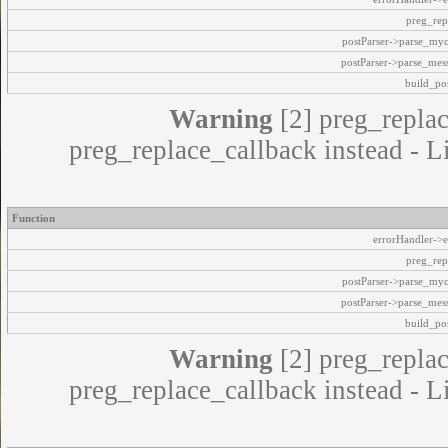
preg_rep
postParser->parse_my
postParser->parse_mes
build_pos
Warning
[2] preg_replac
preg_replace_callback instead - L
Function
errorHandler->e
preg_rep
postParser->parse_my
postParser->parse_mes
build_pos
Warning
[2] preg_replac
preg_replace_callback instead - L