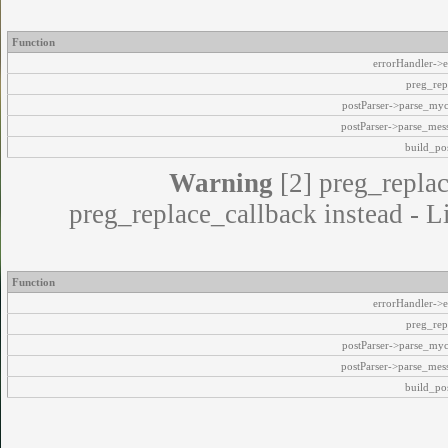
Function
errorHandler->e
preg_rep
postParser->parse_my
postParser->parse_mes
build_pos
Warning
[2] preg_replac
preg_replace_callback instead - L
Function
errorHandler->e
preg_rep
postParser->parse_my
postParser->parse_mes
build_pos