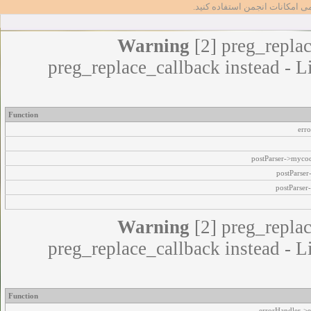
مامی امکانات انجمن استفاده کنید
Warning
[2] preg_replac
preg_replace_callback instead - L
Function
err
postParser->myco
postParse
postParser
Warning
[2] preg_replac
preg_replace_callback instead - L
Function
errorHandler->e