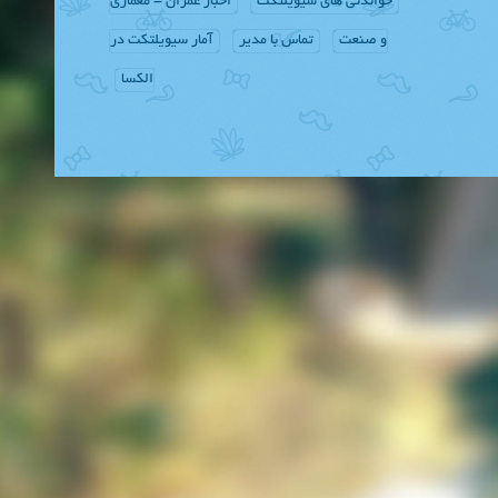
خواندنی های سیویلتکت
اخبار عمران - معماری
و صنعت
تماس با مدیر
آمار سیویلتکت در
الکسا