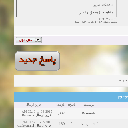
دانشگاه: تبریز
مشاهده رزومه (پروفایل)
سپاس ها 1304
سپاس شده 1258 بار در 53 ارسال
»
عدی
ین موضوع
نویسنده
پاسخ:
بازدید:
آخرین ارسال
11-04-2015 03:10 AM
1,337
0
Bermuda
Bermuda
:
آخرین ارسال
11-03-2015 01:57 PM
1,180
0
civilejournal
civilejournal
:
آخرین ارسال