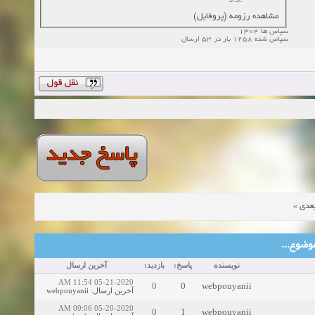
مشاهده رزومه (پروفایل)
سپاس ها 1304
سپاس شده 1258 بار در 53 ارسال
»
عدی
ین موضوع
نویسنده
پاسخ:
بازدید:
آخرین ارسال
05-21-2020 11:54 AM
0
0
webpouyanii
webpouyanii
:
آخرین ارسال
05-20-2020 09:06 AM
0
1
webpouyanii