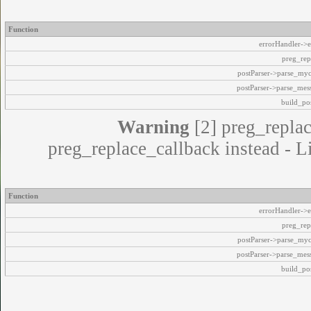
Function
errorHandler->e
preg_rep
postParser->parse_my
postParser->parse_mes
build_pos
Warning
[2] preg_replac
preg_replace_callback instead - L
Function
errorHandler->e
preg_rep
postParser->parse_my
postParser->parse_mes
build_pos