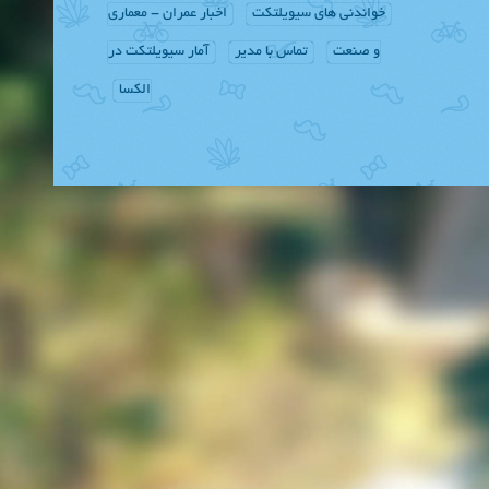
خواندنی های سیویلتکت
اخبار عمران - معماری
و صنعت
تماس با مدیر
آمار سیویلتکت در
الکسا