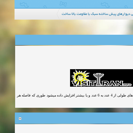
ی دیوارهای پیش ساخته سبك با مقاومت بالا ساخت
در صورتی که عرض کلافهای ساختمان بنایی از 35 سانتی متر تجاوز کند تعداد میلگردهای طولی از 4 عدد به 6 عدد و یا بیشتر افزایش داده میشود طوری که فاصله هر