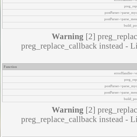
preg_rep
postParser->parse_my
postParser->parse_mes
build_pos
Warning
[2] preg_replac
preg_replace_callback instead - L
Function
errorHandler->e
preg_rep
postParser->parse_my
postParser->parse_mes
build_pos
Warning
[2] preg_replac
preg_replace_callback instead - L