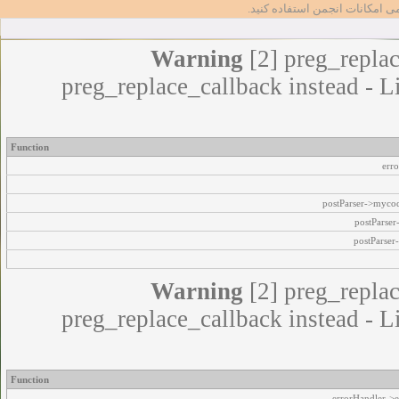
مامی امکانات انجمن استفاده کنید
Warning
[2] preg_replac
preg_replace_callback instead - L
Function
err
postParser->myco
postParse
postParser
Warning
[2] preg_replac
preg_replace_callback instead - L
Function
errorHandler->e