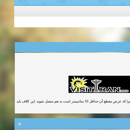
در صورت تجاوز دهانه تیرچه ها از 4 متر باید تیرچه ها بوسیله یک کلاف عرضی (تای بیم) که عرض مقطع آن حداقل 10 سانتیمتر است به هم متصل شوند. این کلاف باید