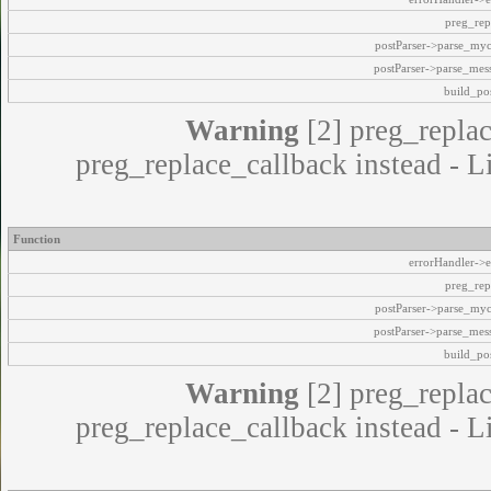
preg_rep
postParser->parse_my
postParser->parse_mes
build_pos
Warning
[2] preg_replac
preg_replace_callback instead - L
Function
errorHandler->e
preg_rep
postParser->parse_my
postParser->parse_mes
build_pos
Warning
[2] preg_replac
preg_replace_callback instead - L