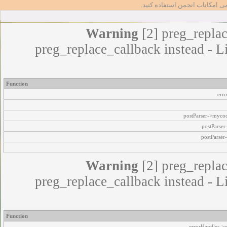
مامی امکانات انجمن استفاده کنید
Warning
[2] preg_replac
preg_replace_callback instead - L
Function
err
postParser->myco
postParse
postParser
Warning
[2] preg_replac
preg_replace_callback instead - L
Function
errorHandler->e