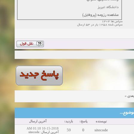
دانشگاه: تبریز
مشاهده رزومه (پروفایل)
سپاس ها 1304
سپاس شده 1258 بار در 53 ارسال
»
عدی
ین موضوع
نویسنده
پاسخ:
بازدید:
آخرین ارسال
10-15-2018 01:18 AM
59
0
sitecode
sitecode
:
آخرین ارسال