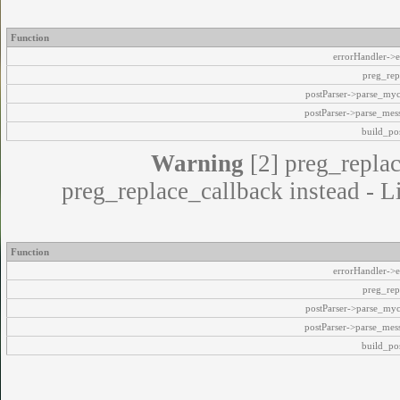
Function
errorHandler->e
preg_rep
postParser->parse_my
postParser->parse_mes
build_pos
Warning
[2] preg_replac
preg_replace_callback instead - L
Function
errorHandler->e
preg_rep
postParser->parse_my
postParser->parse_mes
build_pos