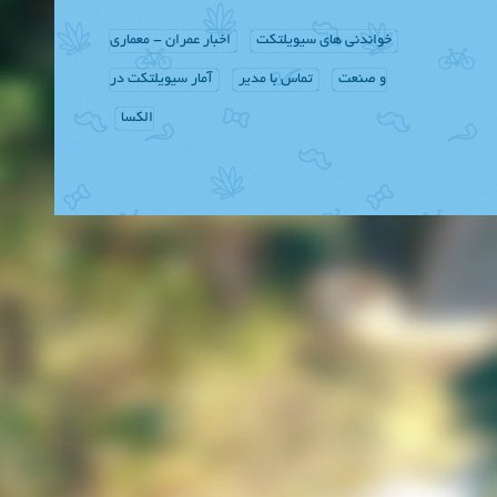
خواندنی های سیویلتکت
اخبار عمران - معماری
و صنعت
تماس با مدیر
آمار سیویلتکت در
الکسا