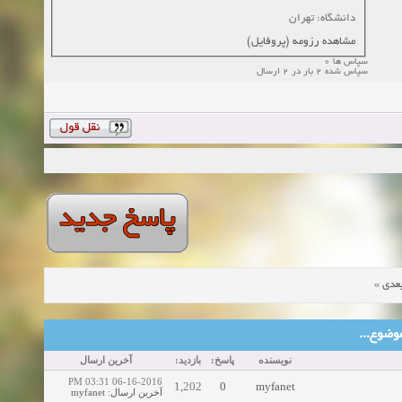
دانشگاه: تهران
مشاهده رزومه (پروفایل)
سپاس ها 0
سپاس شده 2 بار در 2 ارسال
»
عدی
ین موضوع
نویسنده
پاسخ:
بازدید:
آخرین ارسال
06-16-2016 03:31 PM
1,202
0
myfanet
myfanet
:
آخرین ارسال