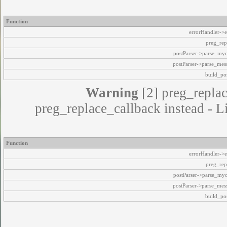
Function
errorHandler->e
preg_rep
postParser->parse_my
postParser->parse_mes
build_pos
Warning
[2] preg_replac
preg_replace_callback instead - L
Function
errorHandler->e
preg_rep
postParser->parse_my
postParser->parse_mes
build_pos