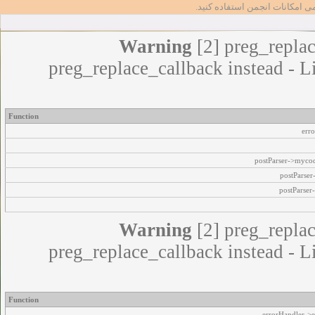
مامی امکانات انجمن استفاده کنید
Warning
[2] preg_replac
preg_replace_callback instead - L
Function
err
postParser->myco
postParse
postParser
Warning
[2] preg_replac
preg_replace_callback instead - L
Function
errorHandler->e