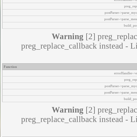
preg_rep
postParser->parse_my
postParser->parse_mes
build_pos
Warning
[2] preg_replac
preg_replace_callback instead - L
Function
errorHandler->e
preg_rep
postParser->parse_my
postParser->parse_mes
build_pos
Warning
[2] preg_replac
preg_replace_callback instead - L