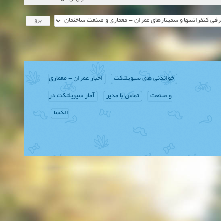
نی های سیویلتکت
اخبار عمران - معماری
عت
تماس با مدیر
آمار سیویلتکت در
الکسا