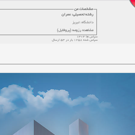
مشخصات من
رشته تحصیلی: عمران
دانشگاه: تبریز
مشاهده رزومه (پروفایل)
سپاس ها 1304
سپاس شده 1258 بار در 53 ارسال