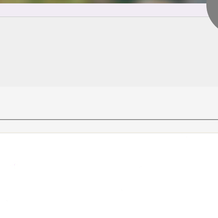
شخصات من
شته تحصیلی: عمران
نشگاه: آزاد
مشاهده رزومه (پروفایل
ها 0
 بار در 0 ارسال