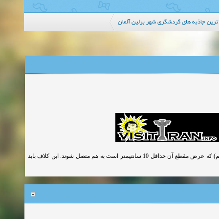
ترین جاذبه های گردشگری شهر برلین آلمان
در صورت تجاوز دهانه تیرچه ها از 4 متر باید تیرچه ها بوسیله یک کلاف عرضی (تای بیم) که عرض مقطع آن حداقل 10 سانتیمتر است به هم متصل شوند. این کلاف باید