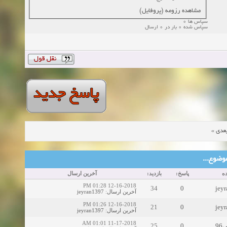
مشاهده رزومه (پروفایل)
سپاس ها 0
سپاس شده 0 بار در 0 ارسال
»
عدی
ین موضوع
ه
پاسخ:
بازدید:
آخرین ارسال
12-16-2018 01:28 PM
34
0
jey
jeyran1397
:
آخرین ارسال
12-16-2018 01:26 PM
21
0
jey
jeyran1397
:
آخرین ارسال
11-17-2018 01:01 AM
25
0
9