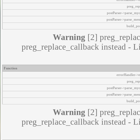
preg_rep
postParser->parse_my
postParser->parse_mes
build_pos
Warning
[2] preg_replac
preg_replace_callback instead - L
Function
errorHandler->e
preg_rep
postParser->parse_my
postParser->parse_mes
build_pos
Warning
[2] preg_replac
preg_replace_callback instead - L