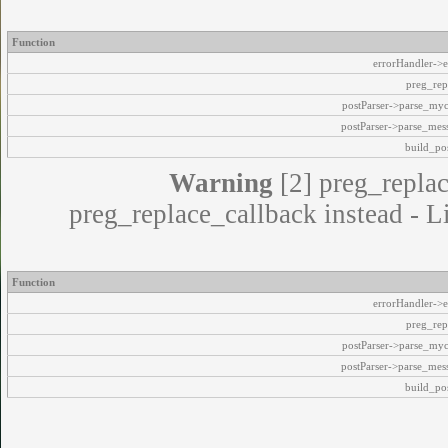
Function
errorHandler->e
preg_rep
postParser->parse_my
postParser->parse_mes
build_pos
Warning
[2] preg_replac
preg_replace_callback instead - L
Function
errorHandler->e
preg_rep
postParser->parse_my
postParser->parse_mes
build_pos