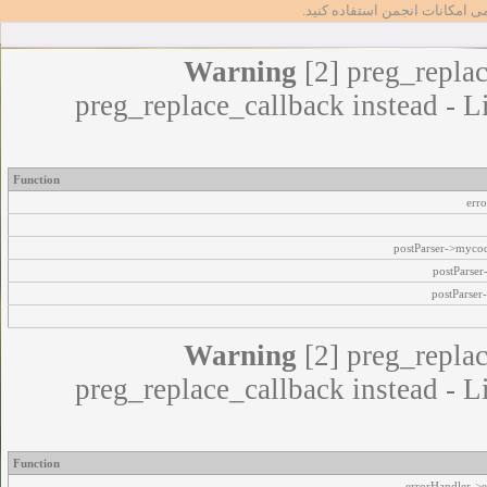
مامی امکانات انجمن استفاده کنید
Warning
[2] preg_replac
preg_replace_callback instead - L
Function
err
postParser->myco
postParse
postParser
Warning
[2] preg_replac
preg_replace_callback instead - L
Function
errorHandler->e