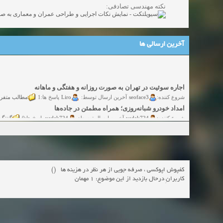
نکته مهندسی تصادفی:
آخرین ارسالی ها
اجاره سوئیت در تهران به صورت روزانه و هفتگی و ماهانه
مطالب متفر
Liro
seoface3
شروع کننده:
آخرین ارسال توسط:
پاسخ ها:1
امداد خودرو شبانه‌روزی؛ همراه مطمئن در جاده‌ها
گفتگو
yadak724
yadak724
شروع کننده:
آخرین ارسال توسط:
پاسخ ها:0
امور حقوقی تخصصی در زمینه‌های تجاری، پیمانکاری و ساختمانی
گفتگوی
alimohri2
alimohri2
شروع کننده:
آخرین ارسال توسط:
پاسخ ها:0
اخذ انواع ویزای امریکا
گفتگ
yasaminch
yasaminch
شروع کننده:
آخرین ارسال توسط:
پاسخ ها:0
انواع پمپ و الکتروموتور
کفپوش اپوکسی ، صرفه جویی از هر نظر در هزینه ها ()
گفتگوی آزاد
pumpy
pumpy
شروع کننده:
آخرین ارسال توسط:
پاسخ ها:0
کاربرانِ درحال بازدید از این موضوع: 1 مهمان
Beautiful Womans from your town - Actual Girls
elmi.alireza70
elmi.alireza70
شروع کننده:
آخرین ارسال توسط:
پاسخ ها:0
Search Beautiful Girls in your city for night - Live Women
دعوت به 
bcivilsh
bcivilsh
شروع کننده:
آخرین ارسال توسط:
پاسخ ها:0