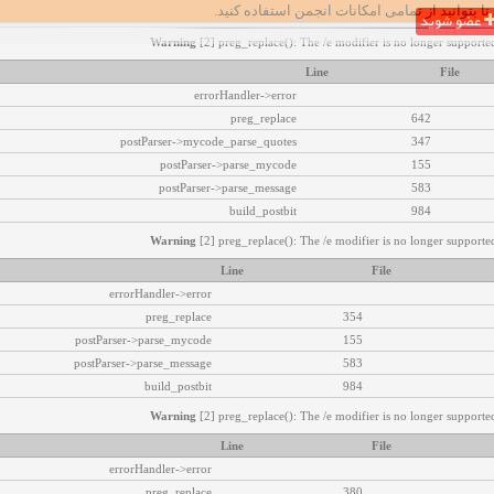
تا بتوانید از تمامی امکانات انجمن استفاده کنید.
عضو شوید
Warning
[2] preg_replace(): The /e modifier is no longer supported
Line
File
errorHandler->error
preg_replace
642
postParser->mycode_parse_quotes
347
postParser->parse_mycode
155
postParser->parse_message
583
build_postbit
984
Warning
[2] preg_replace(): The /e modifier is no longer supported
Line
File
errorHandler->error
preg_replace
354
postParser->parse_mycode
155
postParser->parse_message
583
build_postbit
984
Warning
[2] preg_replace(): The /e modifier is no longer supported
Line
File
errorHandler->error
preg_replace
380