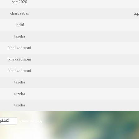
sara2020
charbzaban
هم
jadid
tazeha
khakzadmoni
khakzadmoni
khakzadmoni
tazeha
tazeha
tazeha
پرش به انجمن: