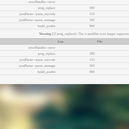
errorHandler->error
preg_replace
383
postParser->parse_mycode
155
postParser->parse_message
583
build_postbit
984
Warning
[2] preg_replace(): The /e modifier is no longer supported
Line
File
errorHandler->error
preg_replace
389
postParser->parse_mycode
155
postParser->parse_message
583
build_postbit
984