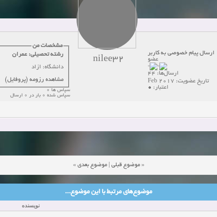
دعوت به همکاری
زمان:10-21-2024
مشاهده:0
همکاری
زمان:10-13-2024
مشاهده:0
مشخصات من
ارسال پیام خصوصی به کاربر
رشته تحصیلی: عمران
دعوت به همکاری
زمان:10-11-2024
مشاهده:0
nilee32
عضو
دانشگاه: ازاد
ارسال‌ها: 44
مشاهده رزومه (پروفایل)
تاریخ عضویت: Feb 2017
0
اعتبار:
سپاس ها 0
سپاس شده 0 بار در 0 ارسال
»
موضوع بعدی
|
موضوع قبلی
«
موضوع‌های مرتبط با این موضوع...
نویسنده