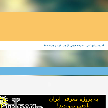
کفپوش اپوکسی ، صرفه جویی از هر نظر در هزینه ها