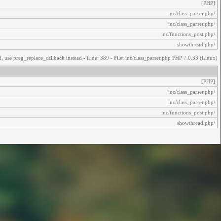
[PHP]
/inc/class_parser.php
/inc/class_parser.php
/inc/functions_post.php
/showthread.php
, use preg_replace_callback instead - Line: 389 - File: inc/class_parser.php PHP 7.0.33 (Linux)
[PHP]
/inc/class_parser.php
/inc/class_parser.php
/inc/functions_post.php
/showthread.php