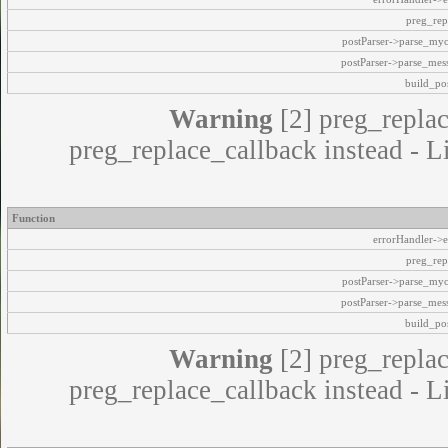
preg_rep
postParser->parse_my
postParser->parse_mes
build_pos
Warning
[2] preg_replac
preg_replace_callback instead - L
Function
errorHandler->e
preg_rep
postParser->parse_my
postParser->parse_mes
build_pos
Warning
[2] preg_replac
preg_replace_callback instead - L