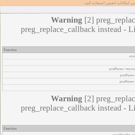
مامی امکانات انجمن استفاده کنید
Warning
[2] preg_replac
preg_replace_callback instead - L
Function
err
postParser->myco
postParse
postParser
Warning
[2] preg_replac
preg_replace_callback instead - L
Function
errorHandler->e