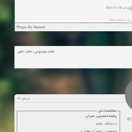
زمان:06-07-2026
ان:11-04-2025
Plugin By Hamed
ن:11-04-2025
زمان:02-26-2025
حالت خطی
|
حالت موضوعی
زمان:11-11-2024
اهده:0
زمان:10-28-2024
زمان:10-21-2024
اهده:0
#1
ارسال:
زمان:10-13-2024
مشخصات من
زمان:10-11-2024
اهده:0
رشته تحصیلی: عمران
a
دانشگاه: علامه
مشاهده رزومه (پروفایل)