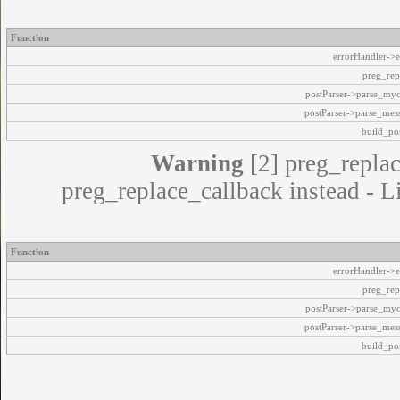
Function
errorHandler->e
preg_rep
postParser->parse_my
postParser->parse_mes
build_pos
Warning
[2] preg_replac
preg_replace_callback instead - L
Function
errorHandler->e
preg_rep
postParser->parse_my
postParser->parse_mes
build_pos