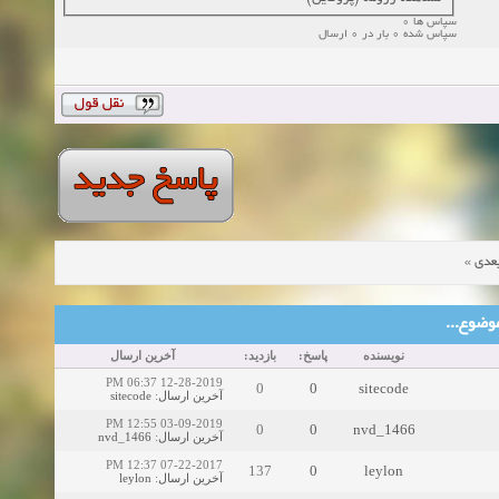
سپاس ها 0
سپاس شده 0 بار در 0 ارسال
»
عدی
ین موضوع
نویسنده
پاسخ:
بازدید:
آخرین ارسال
12-28-2019 06:37 PM
0
0
sitecode
sitecode
:
آخرین ارسال
03-09-2019 12:55 PM
0
0
nvd_1466
nvd_1466
:
آخرین ارسال
07-22-2017 12:37 PM
137
0
leylon
leylon
:
آخرین ارسال