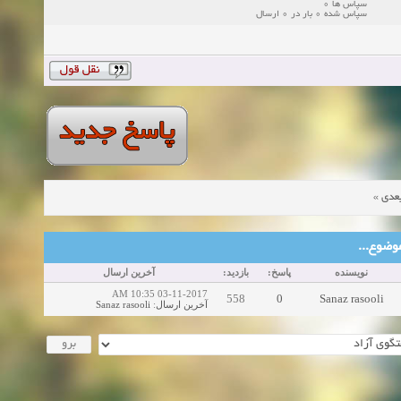
سپاس ها 0
سپاس شده 0 بار در 0 ارسال
»
عدی
ین موضوع
نویسنده
پاسخ:
بازدید:
آخرین ارسال
03-11-2017 10:35 AM
558
0
Sanaz rasooli
Sanaz rasooli
:
آخرین ارسال