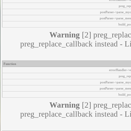
preg_rep
postParser->parse_my
postParser->parse_mes
build_pos
Warning
[2] preg_replac
preg_replace_callback instead - L
Function
errorHandler->e
preg_rep
postParser->parse_my
postParser->parse_mes
build_pos
Warning
[2] preg_replac
preg_replace_callback instead - L