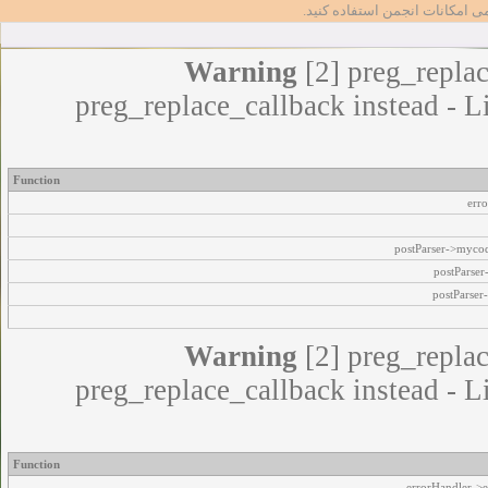
مامی امکانات انجمن استفاده کنید
Warning
[2] preg_replac
preg_replace_callback instead - L
Function
err
postParser->myco
postParse
postParser
Warning
[2] preg_replac
preg_replace_callback instead - L
Function
errorHandler->e