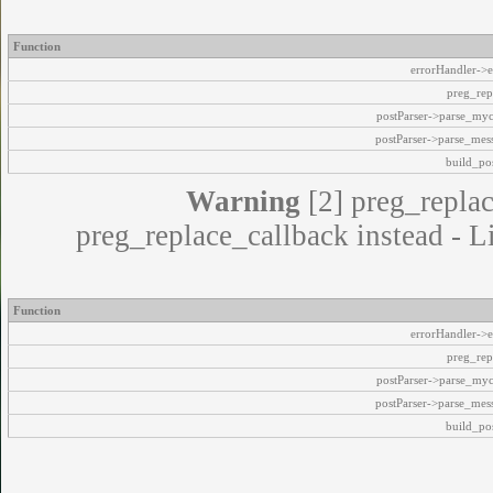
Function
errorHandler->e
preg_rep
postParser->parse_my
postParser->parse_mes
build_pos
Warning
[2] preg_replac
preg_replace_callback instead - L
Function
errorHandler->e
preg_rep
postParser->parse_my
postParser->parse_mes
build_pos