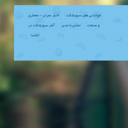
خواندنی های سیویلتکت
اخبار عمران - معماری
و صنعت
تماس با مدیر
آمار سیویلتکت در
الکسا