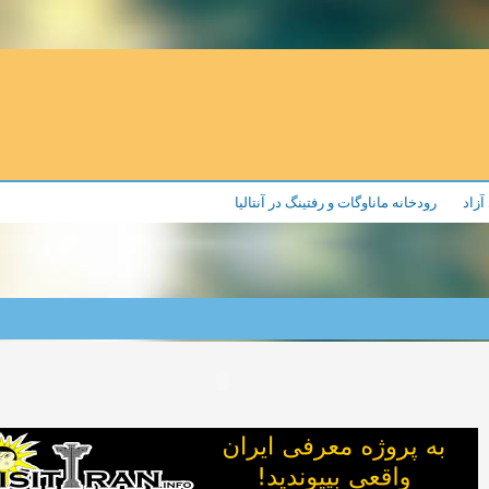
آزاد
رودخانه ماناوگات و رفتینگ در آنتالیا