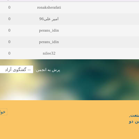
0
ronaksherafati
0
امیر علی96
0
perans_idin
0
perans_idin
0
nilee32
پرش به انجمن:
خوا
نعت
ن دو