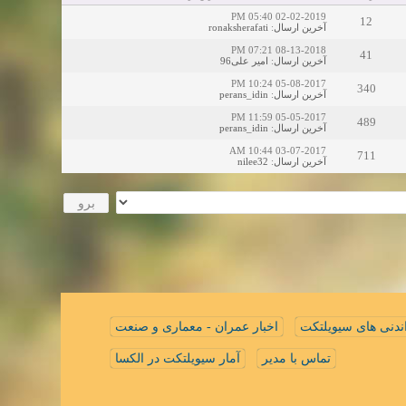
02-02-2019 05:40 PM
12
ronaksherafati
:
آخرین ارسال
08-13-2018 07:21 PM
41
امیر علی96
:
آخرین ارسال
05-08-2017 10:24 PM
340
perans_idin
:
آخرین ارسال
05-05-2017 11:59 PM
489
perans_idin
:
آخرین ارسال
03-07-2017 10:44 AM
711
nilee32
:
آخرین ارسال
ندنی های سیویلتکت
اخبار عمران - معماری و صنعت
تماس با مدیر
آمار سیویلتکت در الکسا