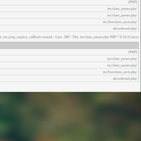
[PHP]
/inc/class_parser.php
/inc/class_parser.php
/inc/functions_post.php
/showthread.php
, use preg_replace_callback instead - Line: 389 - File: inc/class_parser.php PHP 7.0.33 (Linux)
[PHP]
/inc/class_parser.php
/inc/class_parser.php
/inc/functions_post.php
/showthread.php