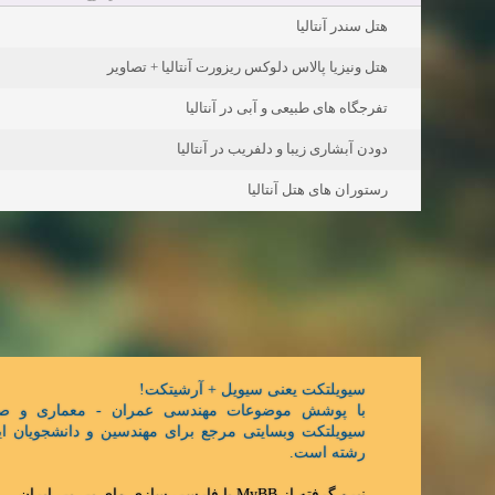
هتل سندر آنتالیا
هتل ونیزیا پالاس دلوکس ریزورت آنتالیا + تصاویر
تفرجگاه های طبیعی و آبی در آنتالیا
دودن آبشاری زیبا و دلفریب در آنتالیا
رستوران های هتل آنتالیا
سیویلتکت یعنی سیویل + آرشیتکت!
با پوشش موضوعات مهندسی عمران - معماری و ص,
سیویلتکت وبسایتی مرجع برای مهندسین و دانشجویان ای
رشته است.
.
مای بی بی ایران
با فارسی سازی
MyBB
نیرو گرفته از