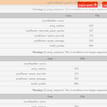
تا بتوانید از تمامی امکانات انجمن استفاده کنید.
ید
یا
عضو شوید
Warning
[2] preg_replace(): The /e modifier is no longer supported
Line
File
errorHandler->error
preg_replace
642
postParser->mycode_parse_quotes
347
postParser->parse_mycode
155
postParser->parse_message
583
build_postbit
984
Warning
[2] preg_replace(): The /e modifier is no longer supported
Line
File
errorHandler->error
preg_replace
354
postParser->parse_mycode
155
postParser->parse_message
583
build_postbit
984
Warning
[2] preg_replace(): The /e modifier is no longer supported
Line
File
errorHandler->error
preg_replace
380