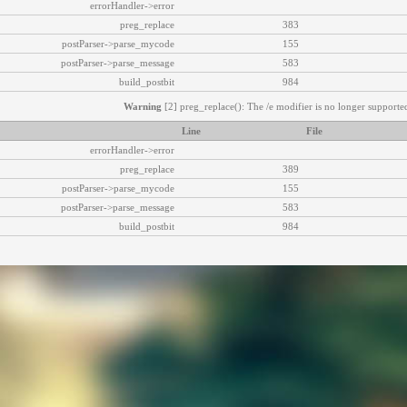
errorHandler->error
preg_replace
383
postParser->parse_mycode
155
postParser->parse_message
583
build_postbit
984
Warning
[2] preg_replace(): The /e modifier is no longer supported
Line
File
errorHandler->error
preg_replace
389
postParser->parse_mycode
155
postParser->parse_message
583
build_postbit
984