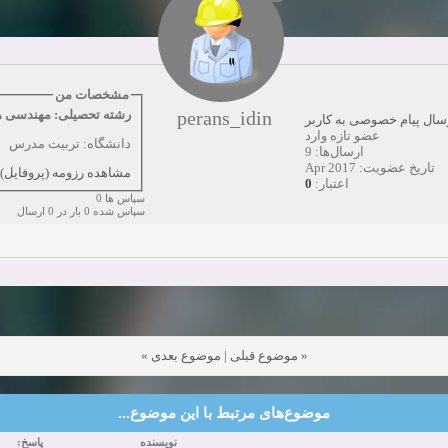
دعوت به همکاری
زمان:10-21-2024
مشاهده:0
همکاری
زمان:10-13-2024
مشاهده:0
مشخصات من
perans_idin
رشته تحصیلی: مهندسی ه
سال پیام خصوصی به کاربر
دعوت به همکاری
زمان:10-11-2024
مشاهده:0
عضو تازه وارد
دانشگاه: تربیت مدرس
ارسال‌ها: 9
تاریخ عضویت: Apr 2017
مشاهده رزومه (پروفایل)
0
اعتبار:
سپاس ها 0
سپاس شده 0 بار در 0 ارسال
»
موضوع بعدی
|
موضوع قبلی
«
موضوع‌های مرتبط با این موضوع...
نویسنده
پاسخ: