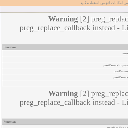
مامی امکانات انجمن استفاده کنید
Warning
[2] preg_replac
preg_replace_callback instead - L
Function
err
postParser->myco
postParse
postParser
Warning
[2] preg_replac
preg_replace_callback instead - L
Function
errorHandler->e