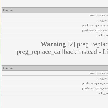
Function
errorHandler->e
preg_rep
postParser->parse_my
postParser->parse_mes
build_pos
Warning
[2] preg_replac
preg_replace_callback instead - L
Function
errorHandler->e
preg_rep
postParser->parse_my
postParser->parse_mes
build_pos