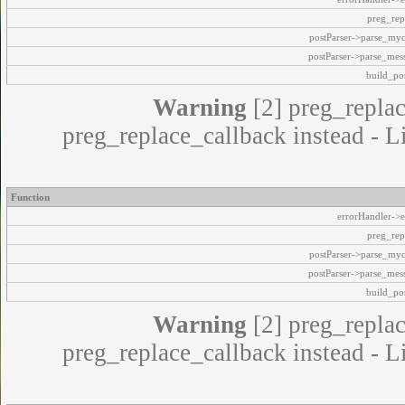
preg_rep
postParser->parse_my
postParser->parse_mes
build_pos
Warning
[2] preg_replac
preg_replace_callback instead - L
Function
errorHandler->e
preg_rep
postParser->parse_my
postParser->parse_mes
build_pos
Warning
[2] preg_replac
preg_replace_callback instead - L