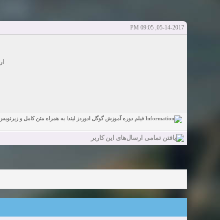
دعوت به 
bcivilsh
bcivilsh
شروع کننده:
آخرین ارسال توسط:
پاسخ ها:0
Sexy Girls from your city for night - Verified Women
elmi.alireza70
elmi.alireza70
شروع کننده:
آخرین ارسال توسط:
پاسخ ها:0
05-14-2017, 09:05 PM
Girls in your town for night - Real-life Females
دعوت به 
bcivilsh
bcivilsh
شروع کننده:
آخرین ارسال توسط:
پاسخ ها:0
Womans from your town for night - Verified Damsels
ار
elmi.alireza70
elmi.alireza70
شروع کننده:
آخرین ارسال توسط:
پاسخ ها:0
فیلم دوره آموزش گوگل ادوردز لیندا به همراه متن کامل و زیرنویس