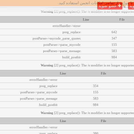
تا بتوانید از تمامی امکانات انجمن استفاده کنید.
ید
یا
عضو شوید
Warning
[2] preg_replace(): The /e modifier is no longer supported
Line
File
errorHandler->error
preg_replace
642
postParser->mycode_parse_quotes
347
postParser->parse_mycode
155
postParser->parse_message
583
build_postbit
984
Warning
[2] preg_replace(): The /e modifier is no longer supported
Line
File
errorHandler->error
preg_replace
354
postParser->parse_mycode
155
postParser->parse_message
583
build_postbit
984
Warning
[2] preg_replace(): The /e modifier is no longer supported
Line
File
errorHandler->error
preg_replace
380