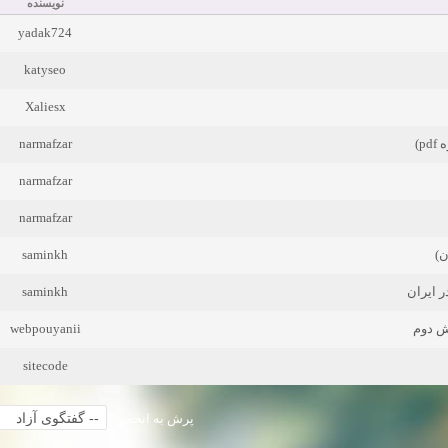
نویسنده
yadak724
katyseo
Xaliesx
narmafzar
وه
narmafzar
narmafzar
saminkh
saminkh
webpouyanii
ش دوم
sitecode
پرش به انجمن: