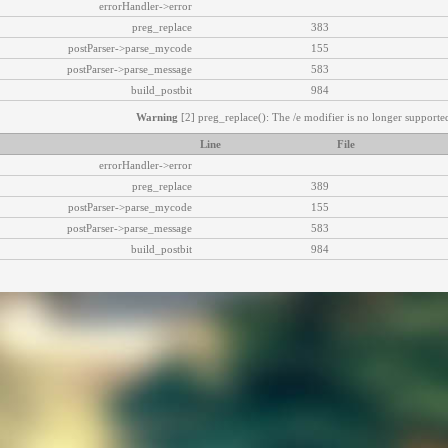
errorHandler->error
preg_replace
383
postParser->parse_mycode
155
postParser->parse_message
583
build_postbit
984
Warning
[2] preg_replace(): The /e modifier is no longer supported
Line
File
errorHandler->error
preg_replace
389
postParser->parse_mycode
155
postParser->parse_message
583
build_postbit
984