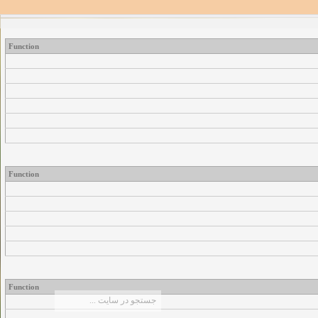
Function
Function
Function