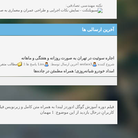
نکته مهندسی تصادفی:
آخرین ارسالی ها
اجاره سوئیت در تهران به صورت روزانه و هفتگی و ماهانه
مطالب متفر
Liro
seoface3
شروع کننده:
آخرین ارسال توسط:
پاسخ ها:1
امداد خودرو شبانه‌روزی؛ همراه مطمئن در جاده‌ها
گفتگو
yadak724
yadak724
شروع کننده:
آخرین ارسال توسط:
پاسخ ها:0
امور حقوقی تخصصی در زمینه‌های تجاری، پیمانکاری و ساختمانی
گفتگوی
alimohri2
alimohri2
شروع کننده:
آخرین ارسال توسط:
پاسخ ها:0
اخذ انواع ویزای امریکا
گفتگ
yasaminch
yasaminch
شروع کننده:
آخرین ارسال توسط:
پاسخ ها:0
انواع پمپ و الکتروموتور
فیلم دوره آموزش گوگل ادوردز لیندا به همراه متن کامل و زیرنویس  ()
کاربرانِ درحال بازدید از این موضوع: 1 مهمان
گفتگوی آزاد
pumpy
pumpy
شروع کننده:
آخرین ارسال توسط:
پاسخ ها:0
Beautiful Womans from your town - Actual Girls
elmi.alireza70
elmi.alireza70
شروع کننده:
آخرین ارسال توسط:
پاسخ ها:0
Search Beautiful Girls in your city for night - Live Women