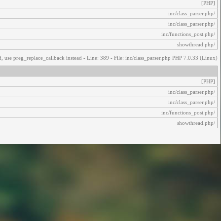
[PHP]
/inc/class_parser.php
/inc/class_parser.php
/inc/functions_post.php
/showthread.php
, use preg_replace_callback instead - Line: 389 - File: inc/class_parser.php PHP 7.0.33 (Linux)
[PHP]
/inc/class_parser.php
/inc/class_parser.php
/inc/functions_post.php
/showthread.php