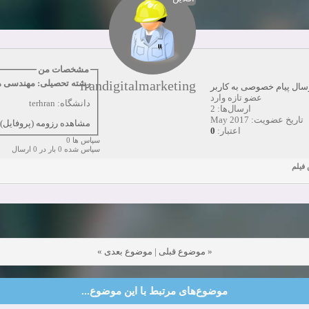
همکاری
زمان:10-28-2024
مشاهده:0
دعوت به همکاری
زمان:10-21-2024
مشاهده:0
همکاری
زمان:10-13-2024
مشاهده:0
مشخصات من
irandigitalmarketing
رشته تحصیلی: مهندسی ه
سال پیام خصوصی به کاربر
دعوت به همکاری
زمان:10-11-2024
مشاهده:0
عضو تازه وارد
دانشگاه: terhran
ارسال‌ها: 2
تاریخ عضویت: May 2017
مشاهده رزومه (پروفایل)
0
اعتبار:
سپاس ها 0
سپاس شده 0 بار در 0 ارسال
 فیلم
»
موضوع بعدی
|
موضوع قبلی
«
موضوع‌های مرتبط با این موضوع...