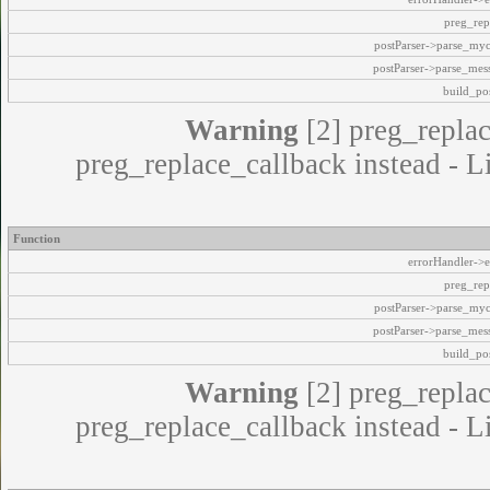
preg_rep
postParser->parse_my
postParser->parse_mes
build_pos
Warning
[2] preg_replac
preg_replace_callback instead - L
Function
errorHandler->e
preg_rep
postParser->parse_my
postParser->parse_mes
build_pos
Warning
[2] preg_replac
preg_replace_callback instead - L