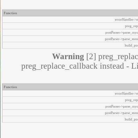
Function
errorHandler->e
preg_rep
postParser->parse_my
postParser->parse_mes
build_pos
Warning
[2] preg_replac
preg_replace_callback instead - L
Function
errorHandler->e
preg_rep
postParser->parse_my
postParser->parse_mes
build_pos