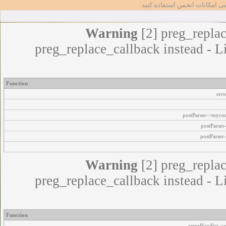
مامی امکانات انجمن استفاده کنید
Warning
[2] preg_replac
preg_replace_callback instead - L
Function
err
postParser->myco
postParse
postParser
Warning
[2] preg_replac
preg_replace_callback instead - L
Function
errorHandler->e