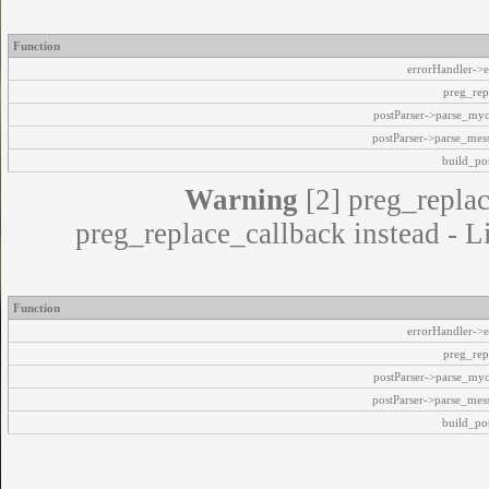
Function
errorHandler->e
preg_rep
postParser->parse_my
postParser->parse_mes
build_pos
Warning
[2] preg_replac
preg_replace_callback instead - L
Function
errorHandler->e
preg_rep
postParser->parse_my
postParser->parse_mes
build_pos