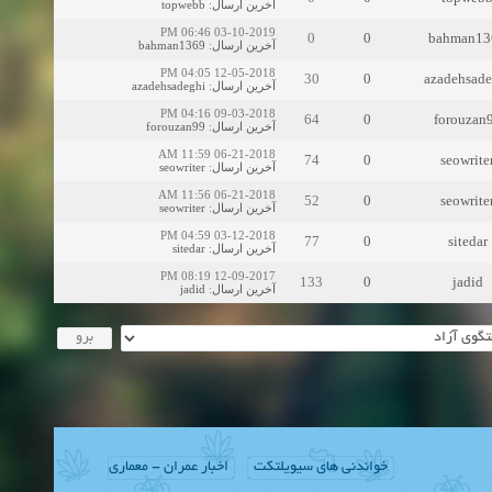
topwebb
:
آخرین ارسال
03-10-2019 06:46 PM
0
0
bahman13
bahman1369
:
آخرین ارسال
12-05-2018 04:05 PM
30
0
azadehsade
azadehsadeghi
:
آخرین ارسال
09-03-2018 04:16 PM
64
0
forouzan
forouzan99
:
آخرین ارسال
06-21-2018 11:59 AM
74
0
seowrite
seowriter
:
آخرین ارسال
06-21-2018 11:56 AM
52
0
seowrite
seowriter
:
آخرین ارسال
03-12-2018 04:59 PM
77
0
sitedar
sitedar
:
آخرین ارسال
12-09-2017 08:19 PM
133
0
jadid
jadid
:
آخرین ارسال
خواندنی های سیویلتکت
اخبار عمران - معماری