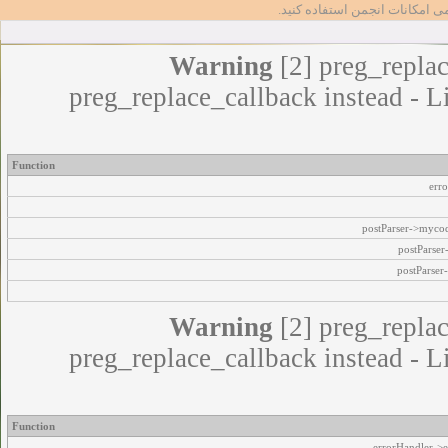
مامی امکانات انجمن استفاده کنید
Warning
[2] preg_replac
preg_replace_callback instead - L
Function
err
postParser->myco
postParse
postParser
Warning
[2] preg_replac
preg_replace_callback instead - L
Function
errorHandler->e