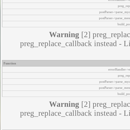
preg_rep
postParser->parse_my
postParser->parse_mes
build_pos
Warning
[2] preg_replac
preg_replace_callback instead - L
Function
errorHandler->e
preg_rep
postParser->parse_my
postParser->parse_mes
build_pos
Warning
[2] preg_replac
preg_replace_callback instead - L