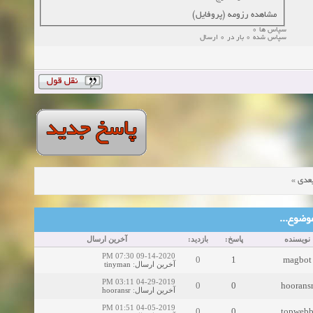
مشاهده رزومه (پروفایل)
سپاس ها 0
سپاس شده 0 بار در 0 ارسال
»
عدی
ین موضوع
نویسنده
پاسخ:
بازدید:
آخرین ارسال
09-14-2020 07:30 PM
0
1
magbot
tinyman
:
آخرین ارسال
04-29-2019 03:11 PM
0
0
hoorans
hooransr
:
آخرین ارسال
04-05-2019 01:51 PM
0
0
topweb