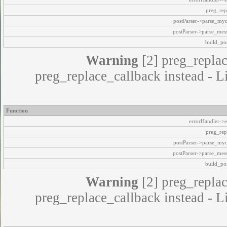
preg_rep
postParser->parse_my
postParser->parse_mes
build_pos
Warning
[2] preg_replac
preg_replace_callback instead - L
Function
errorHandler->e
preg_rep
postParser->parse_my
postParser->parse_mes
build_pos
Warning
[2] preg_replac
preg_replace_callback instead - L