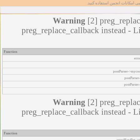
مامی امکانات انجمن استفاده کنید
Warning
[2] preg_replac
preg_replace_callback instead - L
Function
err
postParser->myco
postParse
postParser
Warning
[2] preg_replac
preg_replace_callback instead - L
Function
errorHandler->e