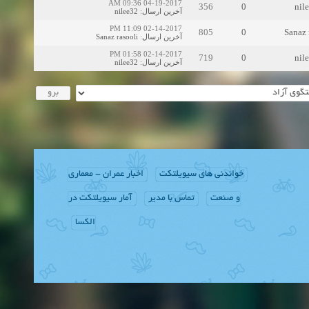
04-19-2017 09:36 AM
356
0
nil
nilee32
:
آخرین ارسال
02-14-2017 11:09 PM
805
0
Sanaz 
Sanaz rasooli
:
آخرین ارسال
02-14-2017 01:58 PM
719
0
nil
nilee32
:
آخرین ارسال
خواندنی های سیویلتکت
اخبار عمران - معماری
و صنعت
تماس با مدیر
آمار سیویلتکت در
الکسا