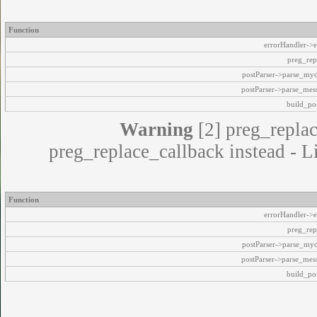
Function
errorHandler->e
preg_rep
postParser->parse_my
postParser->parse_mes
build_pos
Warning
[2] preg_replac
preg_replace_callback instead - L
Function
errorHandler->e
preg_rep
postParser->parse_my
postParser->parse_mes
build_pos