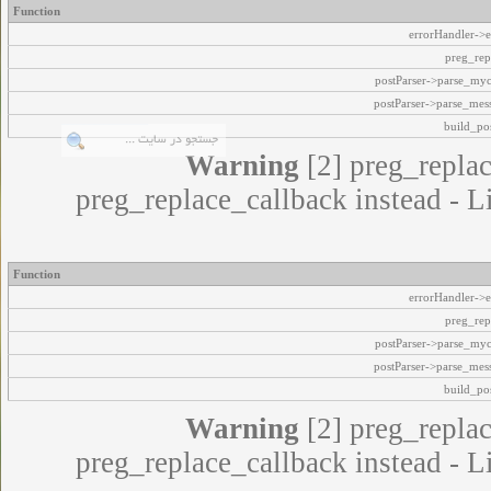
Function
errorHandler->e
preg_rep
postParser->parse_my
postParser->parse_mes
build_pos
Warning
[2] preg_replac
preg_replace_callback instead - L
Function
errorHandler->e
preg_rep
postParser->parse_my
postParser->parse_mes
build_pos
Warning
[2] preg_replac
preg_replace_callback instead - L