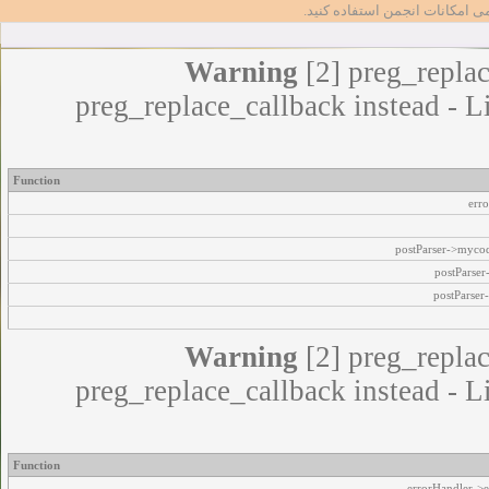
مامی امکانات انجمن استفاده کنید
Warning
[2] preg_replac
preg_replace_callback instead - L
Function
err
postParser->myco
postParse
postParser
Warning
[2] preg_replac
preg_replace_callback instead - L
Function
errorHandler->e