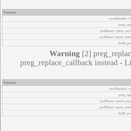
Function
errorHandler->e
preg_rep
postParser->parse_my
postParser->parse_mes
build_pos
Warning
[2] preg_replac
preg_replace_callback instead - L
Function
errorHandler->e
preg_rep
postParser->parse_my
postParser->parse_mes
build_pos