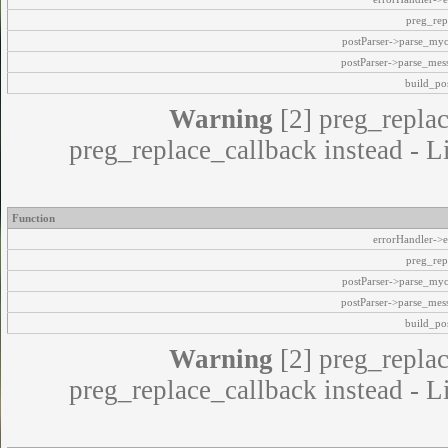
preg_rep
postParser->parse_my
postParser->parse_mes
build_pos
Warning
[2] preg_replac
preg_replace_callback instead - L
Function
errorHandler->e
preg_rep
postParser->parse_my
postParser->parse_mes
build_pos
Warning
[2] preg_replac
preg_replace_callback instead - L