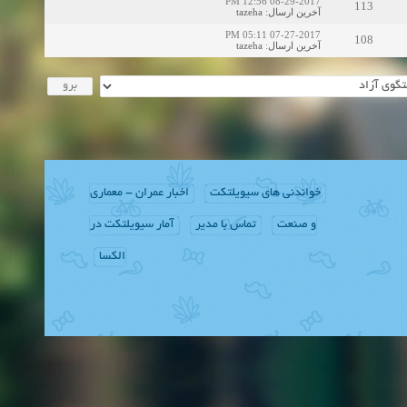
08-29-2017 12:56 PM
113
tazeha
:
آخرین ارسال
07-27-2017 05:11 PM
108
tazeha
:
آخرین ارسال
خواندنی های سیویلتکت
اخبار عمران - معماری
و صنعت
تماس با مدیر
آمار سیویلتکت در
الکسا