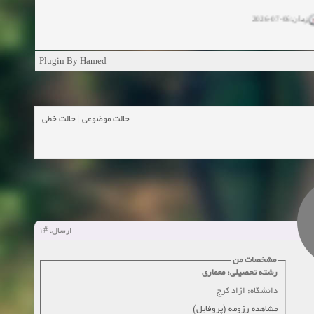
زمان:06-07-2026
ان:11-04-2025
Plugin By Hamed
ن:11-04-2025
زمان:02-26-2025
حالت خطی
|
حالت موضوعی
زمان:11-11-2024
اهده:0
زمان:10-28-2024
زمان:10-21-2024
اهده:0
#1
ارسال:
زمان:10-13-2024
مشخصات من
رشته تحصیلی: معماری
زمان:10-11-2024
اهده:0
دانشگاه: ازاد کرج
مشاهده رزومه (پروفایل)