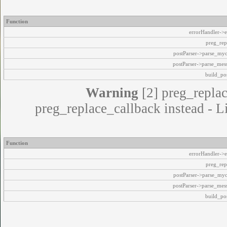
Function
errorHandler->e
preg_rep
postParser->parse_my
postParser->parse_mes
build_pos
Warning
[2] preg_replac
preg_replace_callback instead - L
Function
errorHandler->e
preg_rep
postParser->parse_my
postParser->parse_mes
build_pos