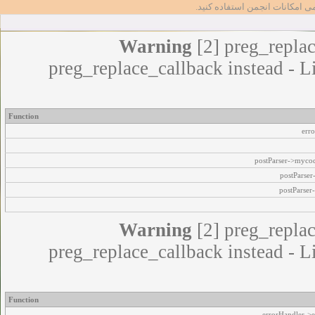
مامی امکانات انجمن استفاده کنید
Warning
[2] preg_replac
preg_replace_callback instead - L
Function
err
postParser->myco
postParse
postParser
Warning
[2] preg_replac
preg_replace_callback instead - L
Function
errorHandler->e