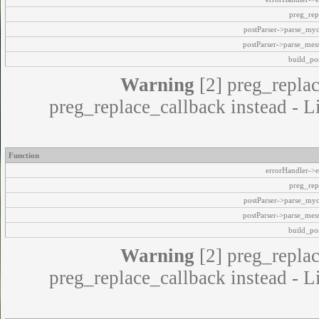
preg_rep
postParser->parse_my
postParser->parse_mes
build_pos
Warning
[2] preg_replac
preg_replace_callback instead - L
Function
errorHandler->e
preg_rep
postParser->parse_my
postParser->parse_mes
build_pos
Warning
[2] preg_replac
preg_replace_callback instead - L