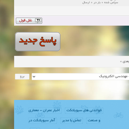
سپاس شده 0 بار در 0 ارسال
»
عدی
خواندنی های سیویلتکت
اخبار عمران - معماری
و صنعت
تماس با مدیر
آمار سیویلتکت در