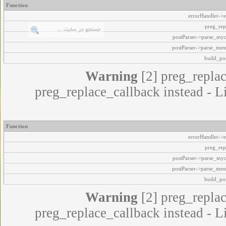
Function
errorHandler->e
preg_rep
postParser->parse_my
postParser->parse_mes
build_pos
Warning
[2] preg_replac
preg_replace_callback instead - L
Function
errorHandler->e
preg_rep
postParser->parse_my
postParser->parse_mes
build_pos
Warning
[2] preg_replac
preg_replace_callback instead - L