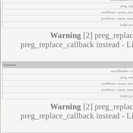
preg_rep
postParser->parse_my
postParser->parse_mes
build_pos
Warning
[2] preg_replac
preg_replace_callback instead - L
Function
errorHandler->e
preg_rep
postParser->parse_my
postParser->parse_mes
build_pos
Warning
[2] preg_replac
preg_replace_callback instead - L