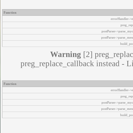
Function
errorHandler->e
preg_rep
postParser->parse_my
postParser->parse_mes
build_pos
Warning
[2] preg_replac
preg_replace_callback instead - L
Function
errorHandler->e
preg_rep
postParser->parse_my
postParser->parse_mes
build_pos