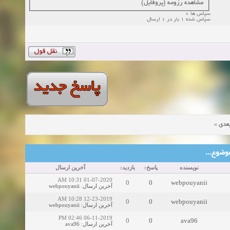
مشاهده رزومه (پروفایل)
سپاس ها 0
سپاس شده 1 بار در 1 ارسال
»
عدی
ین موضوع
نویسنده
پاسخ:
بازدید:
آخرین ارسال
01-07-2020 10:31 AM
0
0
webpouyanii
webpouyanii
:
آخرین ارسال
12-23-2019 10:28 AM
0
0
webpouyanii
webpouyanii
:
آخرین ارسال
06-11-2019 02:46 PM
0
0
ava96
ava96
:
آخرین ارسال