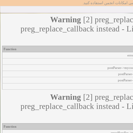
مامی امکانات انجمن استفاده کنید
Warning
[2] preg_replac
preg_replace_callback instead - L
Function
err
postParser->myco
postParse
postParser
Warning
[2] preg_replac
preg_replace_callback instead - L
Function
errorHandler->e