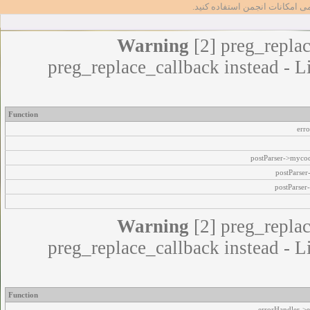
مامی امکانات انجمن استفاده کنید
Warning
[2] preg_replac
preg_replace_callback instead - L
Function
err
postParser->myco
postParse
postParser
Warning
[2] preg_replac
preg_replace_callback instead - L
Function
errorHandler->e