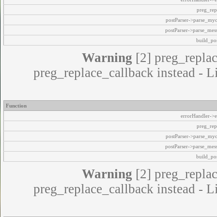
preg_rep
postParser->parse_my
postParser->parse_mes
build_pos
Warning
[2] preg_replac
preg_replace_callback instead - L
Function
errorHandler->e
preg_rep
postParser->parse_my
postParser->parse_mes
build_pos
Warning
[2] preg_replac
preg_replace_callback instead - L