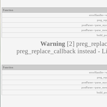
Function
errorHandler->e
preg_rep
postParser->parse_my
postParser->parse_mes
build_pos
Warning
[2] preg_replac
preg_replace_callback instead - L
Function
errorHandler->e
preg_rep
postParser->parse_my
postParser->parse_mes
build_pos