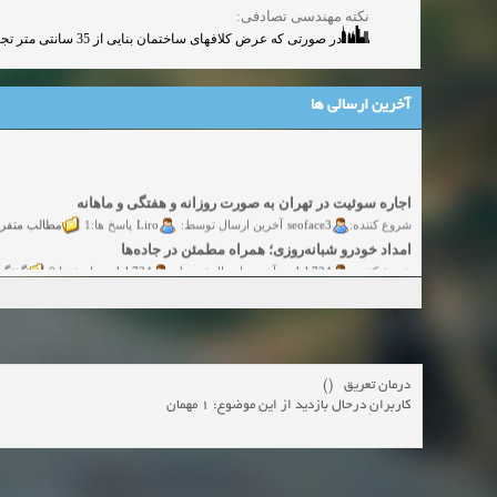
نکته مهندسی تصادفی:
در صورتی که عرض کلافهای ساختمان بنایی از 35 سانتی متر تجاوز کند تعداد میلگردهای طولی از 4 عدد به 6 عدد و یا بیشتر افزایش داده میشود طوری که فاصله هر میلگرد مجاور از 25 سانتی متر بیشتر نباشد.
آخرین ارسالی ها
اجاره سوئیت در تهران به صورت روزانه و هفتگی و ماهانه
مطالب متفر
Liro
seoface3
شروع کننده:
آخرین ارسال توسط:
پاسخ ها:1
امداد خودرو شبانه‌روزی؛ همراه مطمئن در جاده‌ها
گفتگو
yadak724
yadak724
شروع کننده:
آخرین ارسال توسط:
پاسخ ها:0
امور حقوقی تخصصی در زمینه‌های تجاری، پیمانکاری و ساختمانی
گفتگوی
alimohri2
alimohri2
شروع کننده:
آخرین ارسال توسط:
پاسخ ها:0
اخذ انواع ویزای امریکا
گفتگ
yasaminch
yasaminch
شروع کننده:
آخرین ارسال توسط:
پاسخ ها:0
انواع پمپ و الکتروموتور
درمان تعریق ()
گفتگوی آزاد
pumpy
pumpy
شروع کننده:
آخرین ارسال توسط:
پاسخ ها:0
کاربرانِ درحال بازدید از این موضوع: 1 مهمان
Beautiful Womans from your town - Actual Girls
elmi.alireza70
elmi.alireza70
شروع کننده:
آخرین ارسال توسط:
پاسخ ها:0
Search Beautiful Girls in your city for night - Live Women
دعوت به 
bcivilsh
bcivilsh
شروع کننده:
آخرین ارسال توسط:
پاسخ ها:0