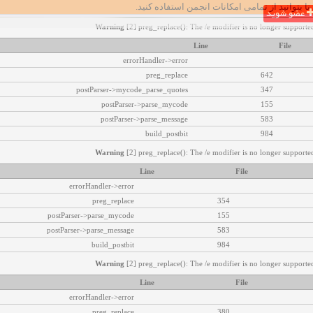
تا بتوانید از تمامی امکانات انجمن استفاده کنید.
عضو شوید
Warning
[2] preg_replace(): The /e modifier is no longer supported
Line
File
errorHandler->error
preg_replace
642
postParser->mycode_parse_quotes
347
postParser->parse_mycode
155
postParser->parse_message
583
build_postbit
984
Warning
[2] preg_replace(): The /e modifier is no longer supported
Line
File
errorHandler->error
preg_replace
354
postParser->parse_mycode
155
postParser->parse_message
583
build_postbit
984
Warning
[2] preg_replace(): The /e modifier is no longer supported
Line
File
errorHandler->error
preg_replace
380