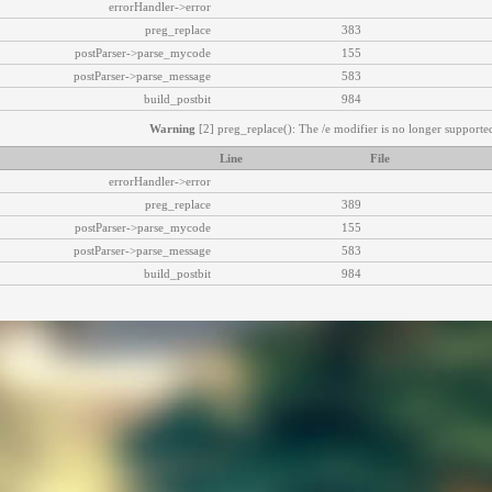
errorHandler->error
preg_replace
383
postParser->parse_mycode
155
postParser->parse_message
583
build_postbit
984
Warning
[2] preg_replace(): The /e modifier is no longer supported
Line
File
errorHandler->error
preg_replace
389
postParser->parse_mycode
155
postParser->parse_message
583
build_postbit
984