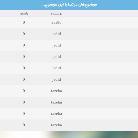
موضوع‌های مرتبط با این موضوع...
نویسنده
پاسخ:
0
ava96
0
jadid
0
jadid
0
jadid
0
jadid
0
jadid
0
tazeha
0
tazeha
0
tazeha
0
tazeha