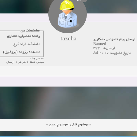
دعوت به همکاری
زمان:10-21-2024
مشاهده:0
همکاری
زمان:10-13-2024
مشاهده:0
مشخصات من
رشته تحصیلی: معماری
دعوت به همکاری
زمان:10-11-2024
مشاهده:0
tazeha
ارسال پیام خصوصی به کاربر
دانشگاه: ازاد کرج
Banned
ارسال‌ها: 344
مشاهده رزومه (پروفایل)
تاریخ عضویت: Jul 2017
سپاس ها 0
سپاس شده 0 بار در 0 ارسال
»
موضوع بعدی
|
موضوع قبلی
«