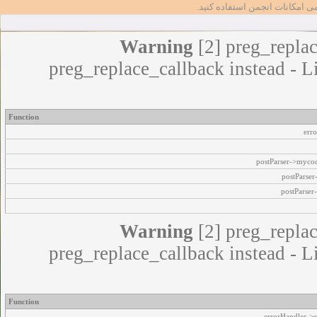
مامی امکانات انجمن استفاده کنید
Warning
[2] preg_replac
preg_replace_callback instead - L
Function
err
postParser->myco
postParse
postParser
Warning
[2] preg_replac
preg_replace_callback instead - L
Function
errorHandler->e