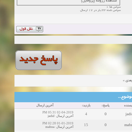
مشاهده رزومه (پروفایل)
سپاس ها 0
سپاس شده 33 بار در 17 ارسال
»
عدی
ین موضوع
یسنده
پاسخ:
بازدید:
آخرین ارسال
02-04-2019 05:31 PM
4
0
jadi
jadid
:
آخرین ارسال
01-01-2019 02:28 PM
15
0
mab
mabna
:
آخرین ارسال