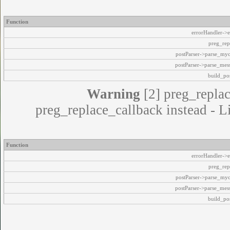
Function
errorHandler->e
preg_rep
postParser->parse_my
postParser->parse_mes
build_pos
Warning
[2] preg_replac
preg_replace_callback instead - L
Function
errorHandler->e
preg_rep
postParser->parse_my
postParser->parse_mes
build_pos