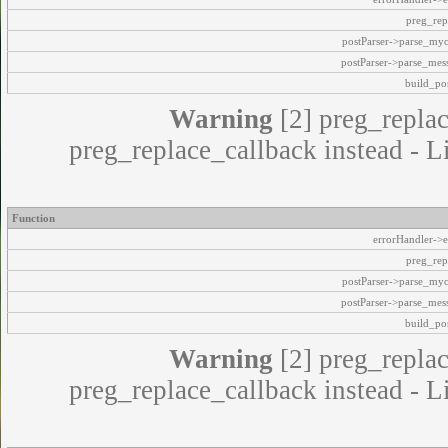
preg_rep
postParser->parse_my
postParser->parse_mes
build_pos
Warning
[2] preg_replac
preg_replace_callback instead - L
Function
errorHandler->e
preg_rep
postParser->parse_my
postParser->parse_mes
build_pos
Warning
[2] preg_replac
preg_replace_callback instead - L