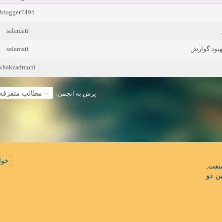
blogger7495
salamati
salamati
بهبود گوارش
khakzadmoni
پرش به انجمن:
خوا
نعت
ن دو