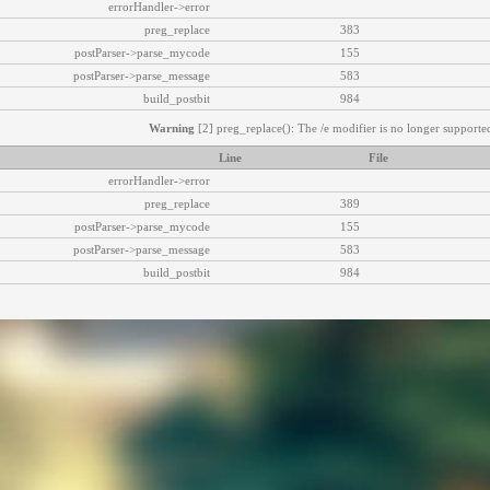
errorHandler->error
preg_replace
383
postParser->parse_mycode
155
postParser->parse_message
583
build_postbit
984
Warning
[2] preg_replace(): The /e modifier is no longer supported
Line
File
errorHandler->error
preg_replace
389
postParser->parse_mycode
155
postParser->parse_message
583
build_postbit
984