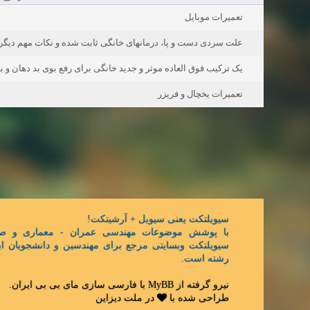
تعمیرات موبایل
علت سردی دست و پا، درمانهای خانگی ثابت شده و نکات مهم دیگر
یک ترکیب فوق العاده موثر و جدید خانگی برای رفع بوی بد دهان و 
تعمیرات یخچال و فریزر
سیویلتکت یعنی سیویل + آرشیتکت!
با پوشش موضوعات مهندسی عمران - معماری و ص,
سیویلتکت وبسایتی مرجع برای مهندسین و دانشجویان ای
رشته است.
.
مای بی بی ایران
با فارسی سازی
MyBB
نیرو گرفته از
طراحی شده با
در
ملت دیزاین