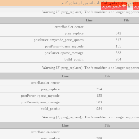
تا بتوانید از تمامی امکانات انجمن استفاده کنید.
ید
یا
عضو شوید
Warning
[2] preg_replace(): The /e modifier is no longer supported
Line
File
errorHandler->error
preg_replace
642
postParser->mycode_parse_quotes
347
postParser->parse_mycode
155
postParser->parse_message
583
build_postbit
984
Warning
[2] preg_replace(): The /e modifier is no longer supported
Line
File
errorHandler->error
preg_replace
354
postParser->parse_mycode
155
postParser->parse_message
583
build_postbit
984
Warning
[2] preg_replace(): The /e modifier is no longer supported
Line
File
errorHandler->error
preg_replace
380