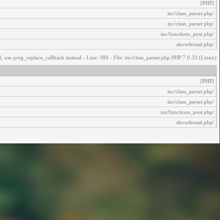
[PHP]
/inc/class_parser.php
/inc/class_parser.php
/inc/functions_post.php
/showthread.php
, use preg_replace_callback instead - Line: 389 - File: inc/class_parser.php PHP 7.0.33 (Linux)
[PHP]
/inc/class_parser.php
/inc/class_parser.php
/inc/functions_post.php
/showthread.php