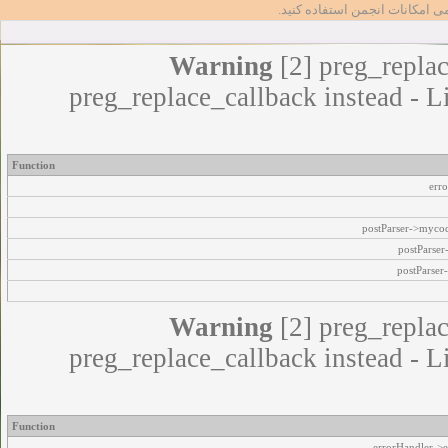
مامی امکانات انجمن استفاده کنید
Warning
[2] preg_replac
preg_replace_callback instead - L
Function
err
postParser->myco
postParse
postParser
Warning
[2] preg_replac
preg_replace_callback instead - L
Function
errorHandler->e