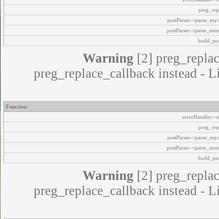
preg_rep
postParser->parse_my
postParser->parse_mes
build_pos
Warning
[2] preg_replac
preg_replace_callback instead - L
Function
errorHandler->e
preg_rep
postParser->parse_my
postParser->parse_mes
build_pos
Warning
[2] preg_replac
preg_replace_callback instead - L