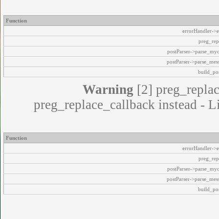
Function
errorHandler->e
preg_rep
postParser->parse_my
postParser->parse_mes
build_pos
Warning
[2] preg_replac
preg_replace_callback instead - L
Function
errorHandler->e
preg_rep
postParser->parse_my
postParser->parse_mes
build_pos