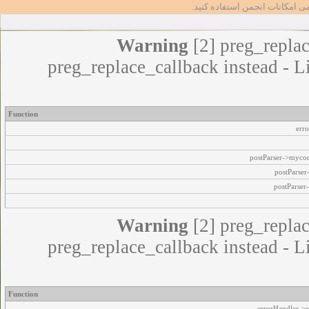
مامی امکانات انجمن استفاده کنید
Warning
[2] preg_replac
preg_replace_callback instead - L
Function
err
postParser->myco
postParse
postParser
Warning
[2] preg_replac
preg_replace_callback instead - L
Function
errorHandler->e