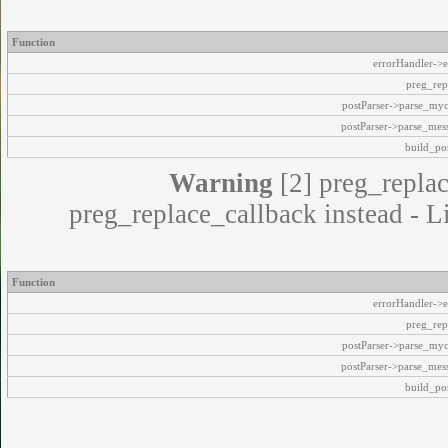
Function
errorHandler->e
preg_rep
postParser->parse_my
postParser->parse_mes
build_pos
Warning
[2] preg_replac
preg_replace_callback instead - L
Function
errorHandler->e
preg_rep
postParser->parse_my
postParser->parse_mes
build_pos