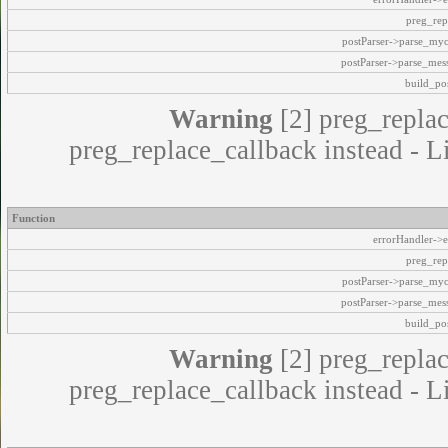
preg_rep
postParser->parse_my
postParser->parse_mes
build_pos
Warning
[2] preg_replac
preg_replace_callback instead - L
Function
errorHandler->e
preg_rep
postParser->parse_my
postParser->parse_mes
build_pos
Warning
[2] preg_replac
preg_replace_callback instead - L