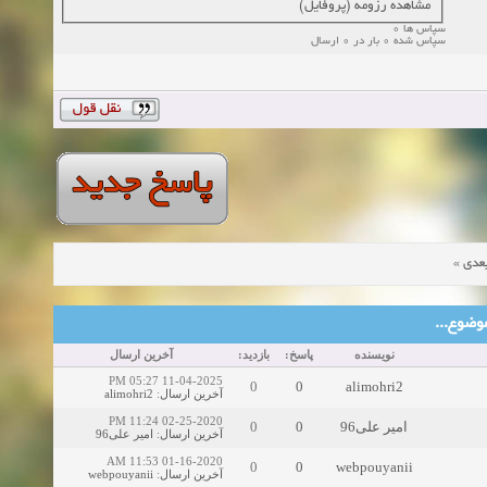
مشاهده رزومه (پروفایل)
سپاس ها 0
سپاس شده 0 بار در 0 ارسال
»
عدی
ین موضوع
نویسنده
پاسخ:
بازدید:
آخرین ارسال
11-04-2025 05:27 PM
0
0
alimohri2
alimohri2
:
آخرین ارسال
02-25-2020 11:24 PM
0
0
امیر علی96
امیر علی96
:
آخرین ارسال
01-16-2020 11:53 AM
0
0
webpouyanii
webpouyanii
:
آخرین ارسال