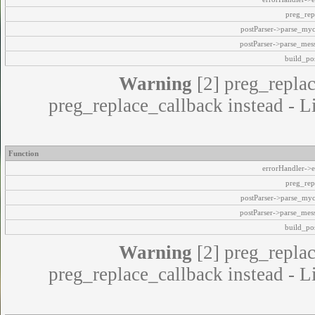
preg_rep
postParser->parse_my
postParser->parse_mes
build_pos
Warning
[2] preg_replac
preg_replace_callback instead - L
Function
errorHandler->e
preg_rep
postParser->parse_my
postParser->parse_mes
build_pos
Warning
[2] preg_replac
preg_replace_callback instead - L