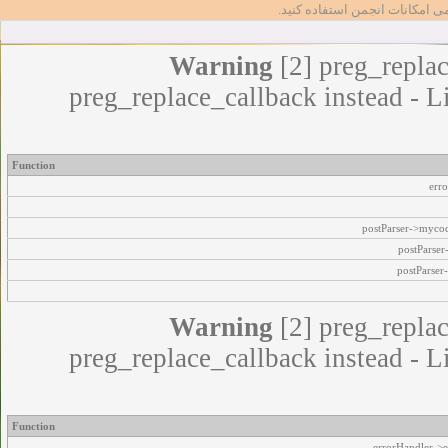
مامی امکانات انجمن استفاده کنید
Warning
[2] preg_replac
preg_replace_callback instead - L
Function
err
postParser->myco
postParse
postParser
Warning
[2] preg_replac
preg_replace_callback instead - L
Function
errorHandler->e