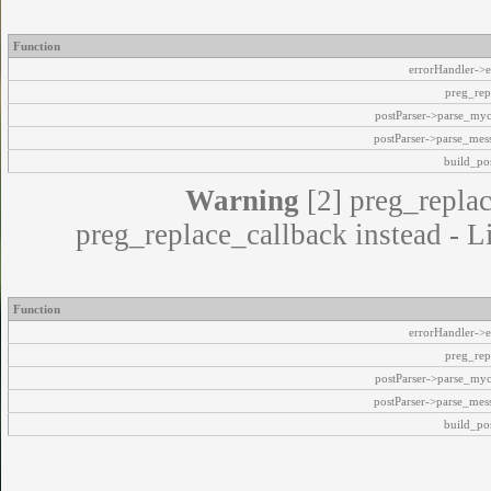
Function
errorHandler->e
preg_rep
postParser->parse_my
postParser->parse_mes
build_pos
Warning
[2] preg_replac
preg_replace_callback instead - L
Function
errorHandler->e
preg_rep
postParser->parse_my
postParser->parse_mes
build_pos