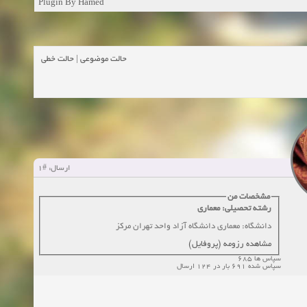
Plugin By Hamed
زمان:02-26-2025
حالت خطی
|
حالت موضوعی
زمان:11-11-2024
اهده:0
زمان:10-28-2024
زمان:10-21-2024
اهده:0
زمان:10-13-2024
#1
ارسال:
مشخصات من
زمان:10-11-2024
اهده:0
رشته تحصیلی: معماری
دانشگاه: معماری دانشگاه آزاد واحد تهران مرکز
مشاهده رزومه (پروفایل)
سپاس ها 685
سپاس شده 691 بار در 124 ارسال