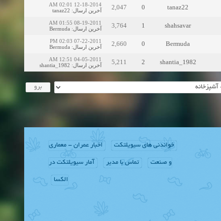
12-18-2014 02:01 AM
2,047
0
tanaz22
tanaz22
:
آخرین ارسال
08-19-2011 01:55 AM
3,764
1
shahsavar
Bermuda
:
آخرین ارسال
07-22-2011 02:03 PM
2,660
0
Bermuda
Bermuda
:
آخرین ارسال
04-05-2011 12:51 AM
5,211
2
shantia_1982
shantia_1982
:
آخرین ارسال
خواندنی های سیویلتکت
اخبار عمران - معماری
و صنعت
تماس با مدیر
آمار سیویلتکت در
الکسا