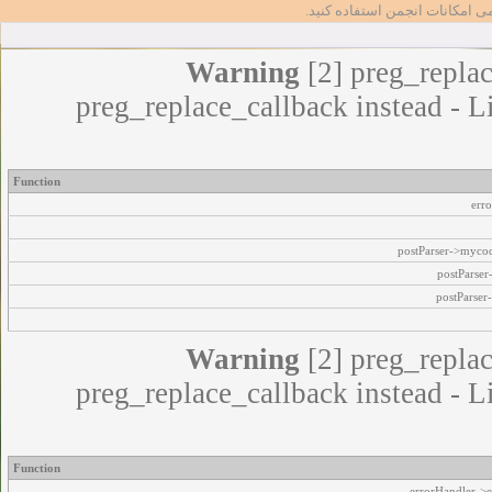
مامی امکانات انجمن استفاده کنید
Warning
[2] preg_replac
preg_replace_callback instead - L
Function
err
postParser->myco
postParse
postParser
Warning
[2] preg_replac
preg_replace_callback instead - L
Function
errorHandler->e