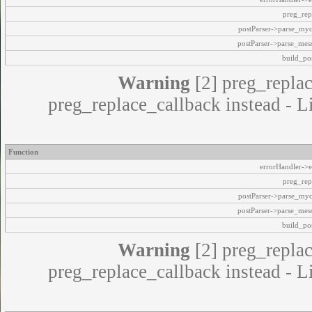
preg_rep
postParser->parse_my
postParser->parse_mes
build_pos
Warning
[2] preg_replac
preg_replace_callback instead - L
Function
errorHandler->e
preg_rep
postParser->parse_my
postParser->parse_mes
build_pos
Warning
[2] preg_replac
preg_replace_callback instead - L