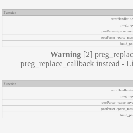
Function
errorHandler->e
preg_rep
postParser->parse_my
postParser->parse_mes
build_pos
Warning
[2] preg_replac
preg_replace_callback instead - L
Function
errorHandler->e
preg_rep
postParser->parse_my
postParser->parse_mes
build_pos