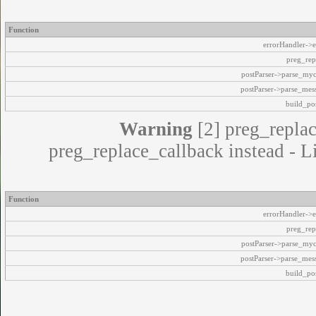
Function
errorHandler->e
preg_rep
postParser->parse_my
postParser->parse_mes
build_pos
Warning
[2] preg_replac
preg_replace_callback instead - L
Function
errorHandler->e
preg_rep
postParser->parse_my
postParser->parse_mes
build_pos