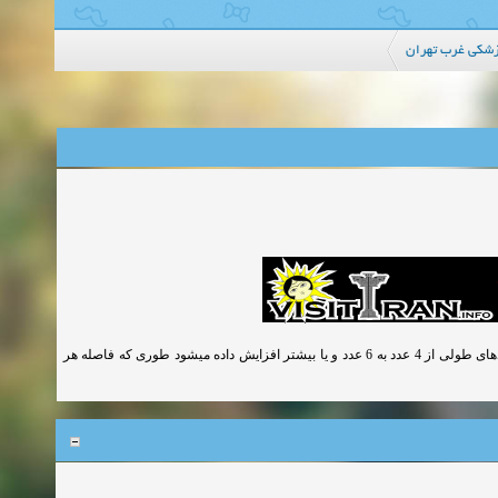
زشکی غرب تهران
در صورتی که عرض کلافهای ساختمان بنایی از 35 سانتی متر تجاوز کند تعداد میلگردهای طولی از 4 عدد به 6 عدد و یا بیشتر افزایش داده میشود طوری که فاصله هر