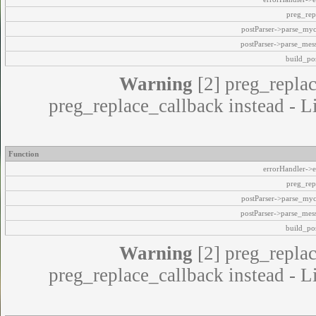
preg_rep
postParser->parse_my
postParser->parse_mes
build_pos
Warning
[2] preg_replac
preg_replace_callback instead - L
Function
errorHandler->e
preg_rep
postParser->parse_my
postParser->parse_mes
build_pos
Warning
[2] preg_replac
preg_replace_callback instead - L