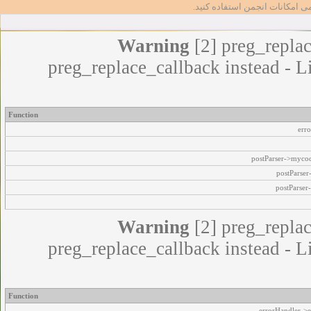
مامی امکانات انجمن استفاده کنید
Warning
[2] preg_replac
preg_replace_callback instead - L
Function
err
postParser->myco
postParse
postParser
Warning
[2] preg_replac
preg_replace_callback instead - L
Function
errorHandler->e