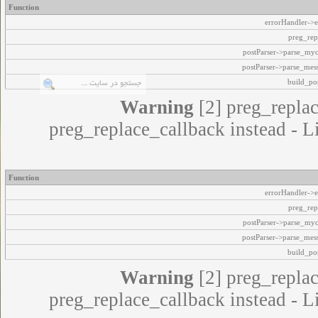
Function
errorHandler->e
preg_rep
postParser->parse_my
postParser->parse_mes
build_pos
Warning
[2] preg_replac
preg_replace_callback instead - L
Function
errorHandler->e
preg_rep
postParser->parse_my
postParser->parse_mes
build_pos
Warning
[2] preg_replac
preg_replace_callback instead - L