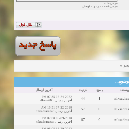
سپاس ها 0
سپاس شده 0 بار در 0 ارسال
»
عدی
ین موضوع
ویسنده
پاسخ:
بازدید:
آخرین ارسال
02-24-2022 07:35 PM
44
1
niksadra
alireza663
:
آخرین ارسال
07-22-2018 10:51 AM
57
0
niksadra
niksadrasanat
:
آخرین ارسال
06-09-2018 02:08 PM
67
0
niksadra
niksadrasanat
:
آخرین ارسال
11-20-2012 08:08 AM