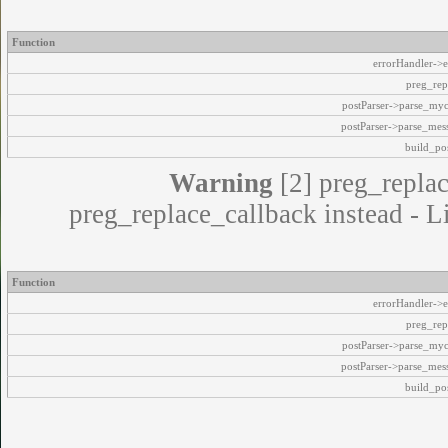
Function
errorHandler->e
preg_rep
postParser->parse_my
postParser->parse_mes
build_pos
Warning
[2] preg_replac
preg_replace_callback instead - L
Function
errorHandler->e
preg_rep
postParser->parse_my
postParser->parse_mes
build_pos