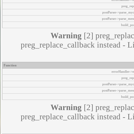
preg_rep
postParser->parse_my
postParser->parse_mes
build_pos
Warning
[2] preg_replac
preg_replace_callback instead - L
Function
errorHandler->e
preg_rep
postParser->parse_my
postParser->parse_mes
build_pos
Warning
[2] preg_replac
preg_replace_callback instead - L