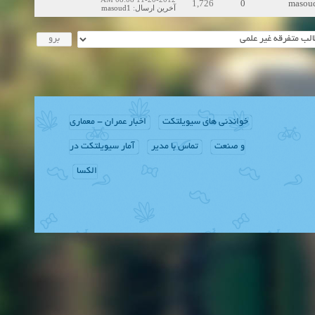
1,726
0
masou
masoud1
:
آخرین ارسال
خواندنی های سیویلتکت
اخبار عمران - معماری
و صنعت
تماس با مدیر
آمار سیویلتکت در
الکسا