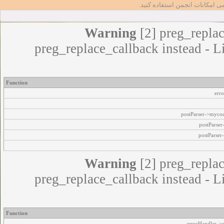
مامی امکانات انجمن استفاده کنید
Warning
[2] preg_replac
preg_replace_callback instead - L
Function
err
postParser->myco
postParse
postParser
Warning
[2] preg_replac
preg_replace_callback instead - L
Function
errorHandler->e