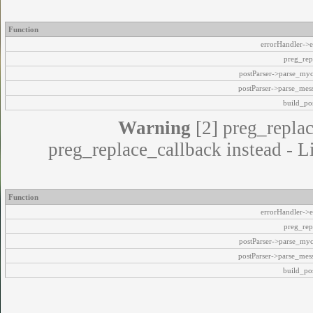
Function
errorHandler->e
preg_rep
postParser->parse_my
postParser->parse_mes
build_pos
Warning
[2] preg_replac
preg_replace_callback instead - L
Function
errorHandler->e
preg_rep
postParser->parse_my
postParser->parse_mes
build_pos