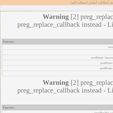
مامی امکانات انجمن استفاده کنید
Warning
[2] preg_replac
preg_replace_callback instead - L
Function
err
postParser->myco
postParse
postParser
Warning
[2] preg_replac
preg_replace_callback instead - L
Function
errorHandler->e