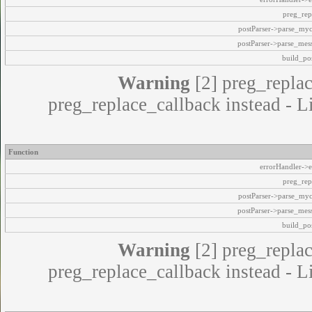
preg_rep
postParser->parse_my
postParser->parse_mes
build_pos
Warning
[2] preg_replac
preg_replace_callback instead - L
Function
errorHandler->e
preg_rep
postParser->parse_my
postParser->parse_mes
build_pos
Warning
[2] preg_replac
preg_replace_callback instead - L