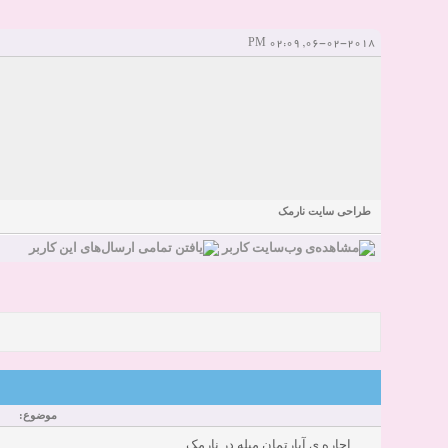
Sexy Girls from your city for night - Verified Women
elmi.alireza70
elmi.alireza70
شروع کننده:
آخرین ارسال توسط:
پاسخ ها:0
06-02-2018, 02:09 PM
Girls in your town for night - Real-life Females
دعوت به 
bcivilsh
bcivilsh
شروع کننده:
آخرین ارسال توسط:
پاسخ ها:0
Womans from your town for night - Verified Damsels
elmi.alireza70
elmi.alireza70
شروع کننده:
آخرین ارسال توسط:
پاسخ ها:0
طراحی سایت نارمک
موضوع:
اجاره ی آپارتمان مبله در نارمک