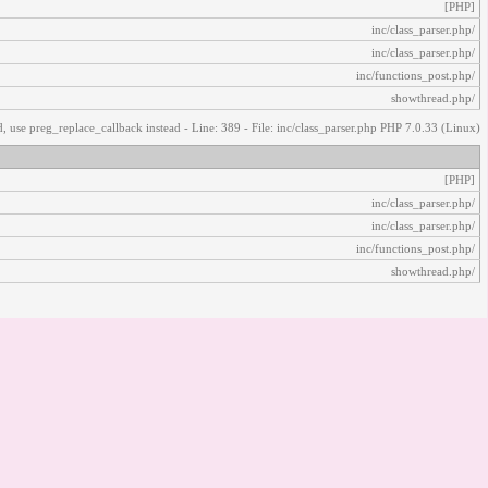
[PHP]
/inc/class_parser.php
/inc/class_parser.php
/inc/functions_post.php
/showthread.php
, use preg_replace_callback instead - Line: 389 - File: inc/class_parser.php PHP 7.0.33 (Linux)
[PHP]
/inc/class_parser.php
/inc/class_parser.php
/inc/functions_post.php
/showthread.php