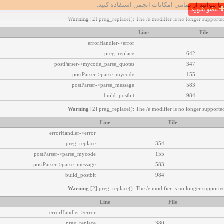
تا بتوانید از تمامی امکانات انجمن استفاده کنید.
عضو شوید
Warning
[2] preg_replace(): The /e modifier is no longer supported
Line
File
errorHandler->error
preg_replace
642
postParser->mycode_parse_quotes
347
postParser->parse_mycode
155
postParser->parse_message
583
build_postbit
984
Warning
[2] preg_replace(): The /e modifier is no longer supported
Line
File
errorHandler->error
preg_replace
354
postParser->parse_mycode
155
postParser->parse_message
583
build_postbit
984
Warning
[2] preg_replace(): The /e modifier is no longer supported
Line
File
errorHandler->error
preg_replace
380