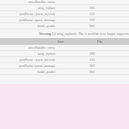
errorHandler->error
preg_replace
383
postParser->parse_mycode
155
postParser->parse_message
583
build_postbit
984
Warning
[2] preg_replace(): The /e modifier is no longer supported
Line
File
errorHandler->error
preg_replace
389
postParser->parse_mycode
155
postParser->parse_message
583
build_postbit
984