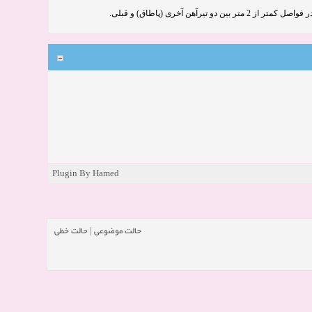
آهن آخری (پاطاق) و قبلی
Plugin By Hamed
حالت خطی
|
حالت موضوعی