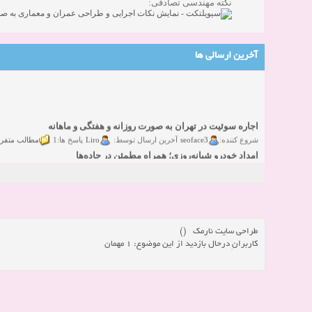
نکته مهندسی تصادفی:
آخرین ارسالی ها
اجاره سوئیت در تهران به صورت روزانه و هفتگی و ماهانه
مطالب متفر
Liro
seoface3
شروع کننده:
آخرین ارسال توسط:
پاسخ ها:1
امداد خودرو شبانه‌روزی؛ همراه مطمئن در جاده‌ها
گفتگو
yadak724
yadak724
شروع کننده:
آخرین ارسال توسط:
پاسخ ها:0
امور حقوقی تخصصی در زمینه‌های تجاری، پیمانکاری و ساختمانی
گفتگوی
alimohri2
alimohri2
شروع کننده:
آخرین ارسال توسط:
پاسخ ها:0
اخذ انواع ویزای امریکا
گفتگ
yasaminch
yasaminch
شروع کننده:
آخرین ارسال توسط:
پاسخ ها:0
طراحی سایت نارمک ()
انواع پمپ و الکتروموتور
کاربرانِ درحال بازدید از این موضوع: 1 مهمان
گفتگوی آزاد
pumpy
pumpy
شروع کننده:
آخرین ارسال توسط:
پاسخ ها:0
Beautiful Womans from your town - Actual Girls
elmi.alireza70
elmi.alireza70
شروع کننده:
آخرین ارسال توسط:
پاسخ ها:0
Search Beautiful Girls in your city for night - Live Women
دعوت به 
bcivilsh
bcivilsh
شروع کننده:
آخرین ارسال توسط:
پاسخ ها:0