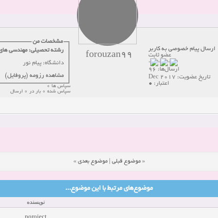
دعوت به همکاری
زمان:10-21-2024
مشاهده:0
همکاری
زمان:10-13-2024
مشاهده:0
مشخصات من
ارسال پیام خصوصی به کاربر
رشته تحصیلی: مهندسی های
forouzan99
عضو ثابت
دعوت به همکاری
زمان:10-11-2024
مشاهده:0
دانشگاه: پیام نور
ارسال‌ها: 96
مشاهده رزومه (پروفایل)
تاریخ عضویت: Dec 2017
0
اعتبار:
سپاس ها 0
سپاس شده 0 بار در 0 ارسال
»
موضوع بعدی
|
موضوع قبلی
«
موضوع‌های مرتبط با این موضوع...
نویسنده
poroject