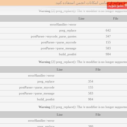
تا بتوانید از تمامی امکانات انجمن استفاده کنید.
عضو شوید
Warning
[2] preg_replace(): The /e modifier is no longer supported
Line
File
errorHandler->error
preg_replace
642
postParser->mycode_parse_quotes
347
postParser->parse_mycode
155
postParser->parse_message
583
build_postbit
984
Warning
[2] preg_replace(): The /e modifier is no longer supported
Line
File
errorHandler->error
preg_replace
354
postParser->parse_mycode
155
postParser->parse_message
583
build_postbit
984
Warning
[2] preg_replace(): The /e modifier is no longer supported
Line
File
errorHandler->error
preg_replace
380