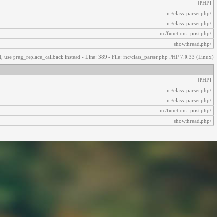
[PHP]
/inc/class_parser.php
/inc/class_parser.php
/inc/functions_post.php
/showthread.php
, use preg_replace_callback instead - Line: 389 - File: inc/class_parser.php PHP 7.0.33 (Linux)
[PHP]
/inc/class_parser.php
/inc/class_parser.php
/inc/functions_post.php
/showthread.php