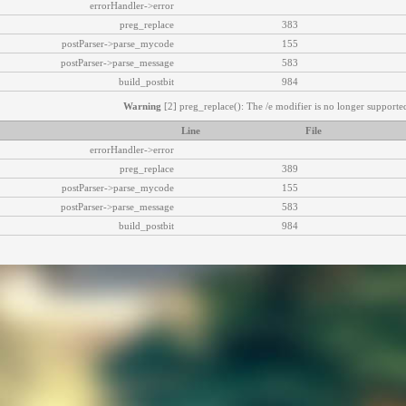
errorHandler->error
preg_replace
383
postParser->parse_mycode
155
postParser->parse_message
583
build_postbit
984
Warning
[2] preg_replace(): The /e modifier is no longer supported
Line
File
errorHandler->error
preg_replace
389
postParser->parse_mycode
155
postParser->parse_message
583
build_postbit
984