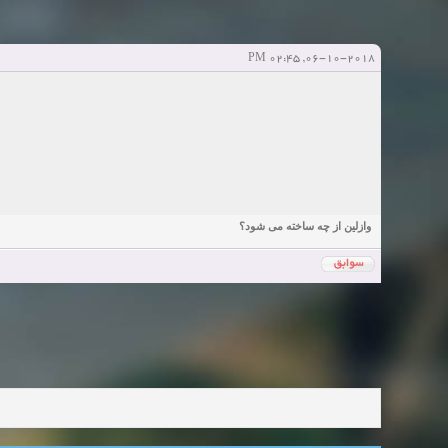
دعوت به 
bcivilsh
bcivilsh
شروع کننده:
آخرین ارسال توسط:
پاسخ ها:0
Sexy Girls from your city for night - Verified Women
elmi.alireza70
elmi.alireza70
شروع کننده:
آخرین ارسال توسط:
پاسخ ها:0
06-10-2018, 02:45 PM
Girls in your town for night - Real-life Females
دعوت به 
bcivilsh
bcivilsh
شروع کننده:
آخرین ارسال توسط:
پاسخ ها:0
Womans from your town for night - Verified Damsels
elmi.alireza70
elmi.alireza70
شروع کننده:
آخرین ارسال توسط:
پاسخ ها:0
وازلین از چه ساخته می شود؟