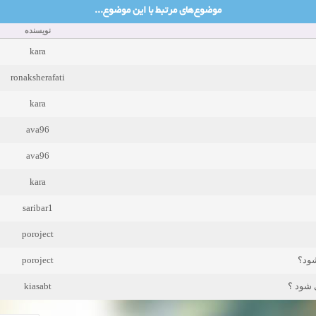
موضوع‌های مرتبط با این موضوع...
نویسنده
kara
ronaksherafati
kara
ava96
ava96
kara
saribar1
poroject
poroject
شود؟
kiasabt
 شود ؟