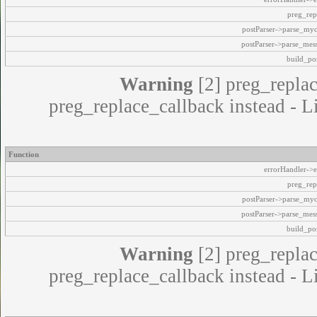
preg_rep
postParser->parse_my
postParser->parse_mes
build_pos
Warning
[2] preg_replac
preg_replace_callback instead - L
Function
errorHandler->e
preg_rep
postParser->parse_my
postParser->parse_mes
build_pos
Warning
[2] preg_replac
preg_replace_callback instead - L