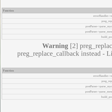
Function
errorHandler->e
preg_rep
postParser->parse_my
postParser->parse_mes
build_pos
Warning
[2] preg_replac
preg_replace_callback instead - L
Function
errorHandler->e
preg_rep
postParser->parse_my
postParser->parse_mes
build_pos