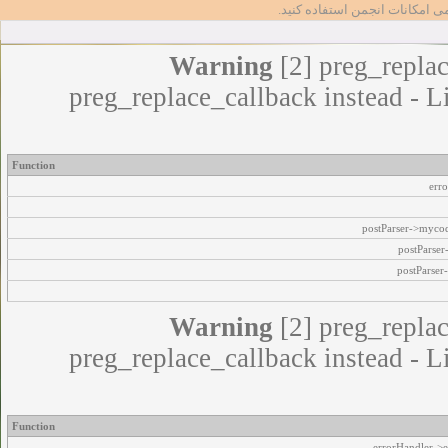
مامی امکانات انجمن استفاده کنید
Warning
[2] preg_replac
preg_replace_callback instead - L
Function
err
postParser->myco
postParse
postParser
Warning
[2] preg_replac
preg_replace_callback instead - L
Function
errorHandler->e