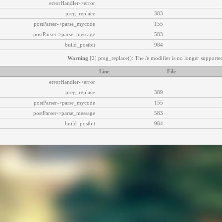
errorHandler->error
preg_replace
383
postParser->parse_mycode
155
postParser->parse_message
583
build_postbit
984
Warning
[2] preg_replace(): The /e modifier is no longer supported
Line
File
errorHandler->error
preg_replace
389
postParser->parse_mycode
155
postParser->parse_message
583
build_postbit
984