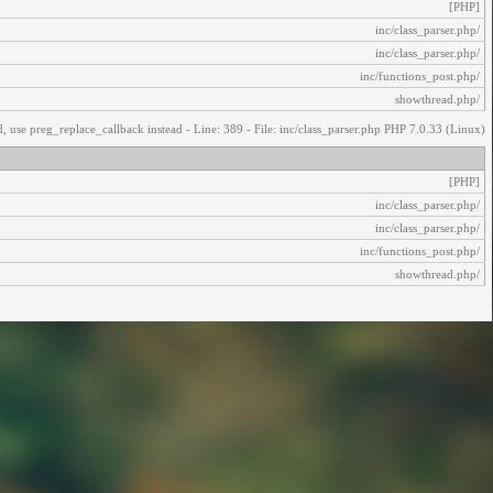
[PHP]
/inc/class_parser.php
/inc/class_parser.php
/inc/functions_post.php
/showthread.php
, use preg_replace_callback instead - Line: 389 - File: inc/class_parser.php PHP 7.0.33 (Linux)
[PHP]
/inc/class_parser.php
/inc/class_parser.php
/inc/functions_post.php
/showthread.php