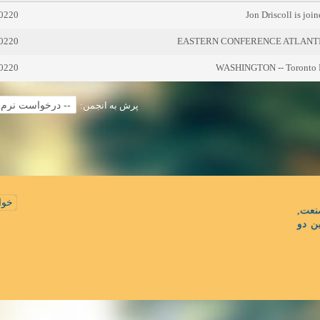
n0220
Jon Driscoll is joi
n0220
n0220
WASHINGTON -- Toronto FC 
پرش به انجمن:
خوا
نعت
ن دو