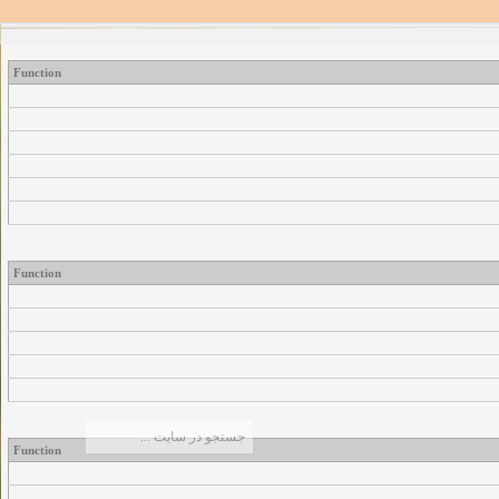
Function
Function
Function