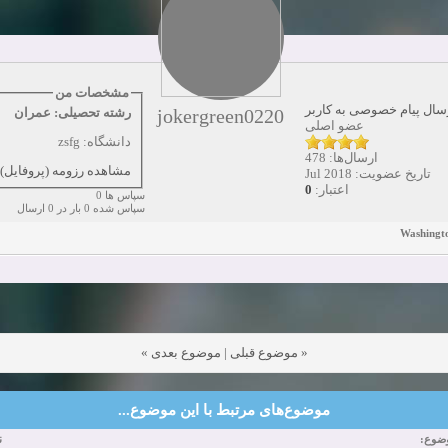
دعوت به همکاری
زمان:10-21-2024
مشاهده:0
همکاری
زمان:10-13-2024
مشاهده:0
مشخصات من
سال پیام خصوصی به کاربر
jokergreen0220
رشته تحصیلی: عمران
دعوت به همکاری
زمان:10-11-2024
مشاهده:0
عضو اصلی
دانشگاه: zsfg
ارسال‌ها: 478
مشاهده رزومه (پروفایل)
تاریخ عضویت: Jul 2018
0
اعتبار:
سپاس ها 0
سپاس شده 0 بار در 0 ارسال
Washingto
»
موضوع بعدی
|
موضوع قبلی
«
موضوع‌های مرتبط با این موضوع...
وضوع
ن