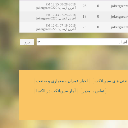
08-28-2018 12:55 PM
26
0
jokergree
jokergreen0220
:
آخرین ارسال
07-25-2018 12:43 PM
18
0
jokergree
jokergreen0220
:
آخرین ارسال
07-19-2018 12:01 PM
23
0
jokergree
jokergreen0220
:
آخرین ارسال
ندنی های سیویلتکت
اخبار عمران - معماری و صنعت
تماس با مدیر
آمار سیویلتکت در الکسا