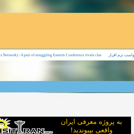
 Network) - A pair of struggling Eastern Conference rivals clas
است نرم افزار