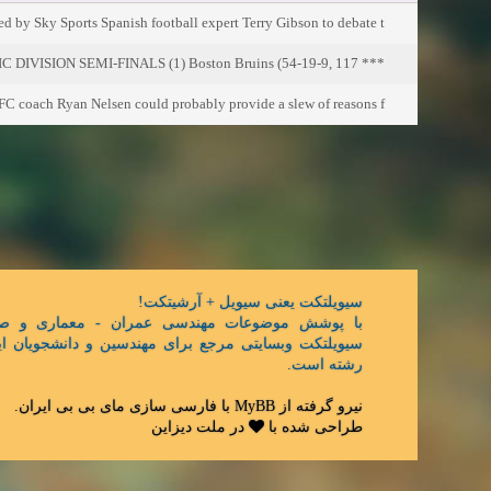
ned by Sky Sports Spanish football expert Terry Gibson to debate t
*** EASTERN CONFERENCE ATLANTIC DIVISION SEMI-FINALS (1) Boston Bruins (54-19-9, 117
coach Ryan Nelsen could probably provide a slew of reasons f
سیویلتکت یعنی سیویل + آرشیتکت!
با پوشش موضوعات مهندسی عمران - معماری و ص,
سیویلتکت وبسایتی مرجع برای مهندسین و دانشجویان ای
رشته است.
.
مای بی بی ایران
با فارسی سازی
MyBB
نیرو گرفته از
طراحی شده با
در
ملت دیزاین