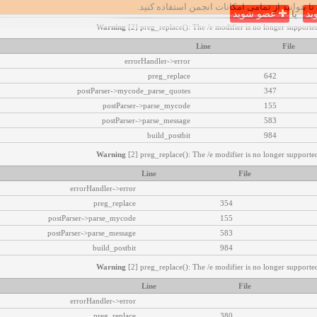
تا بتوانید از تمامی امکانات انجمن استفاده کنید.
ید
یا
عضو شوید
Warning
[2] preg_replace(): The /e modifier is no longer supported
Line
File
errorHandler->error
preg_replace
642
postParser->mycode_parse_quotes
347
postParser->parse_mycode
155
postParser->parse_message
583
build_postbit
984
Warning
[2] preg_replace(): The /e modifier is no longer supported
Line
File
errorHandler->error
preg_replace
354
postParser->parse_mycode
155
postParser->parse_message
583
build_postbit
984
Warning
[2] preg_replace(): The /e modifier is no longer supported
Line
File
errorHandler->error
preg_replace
380