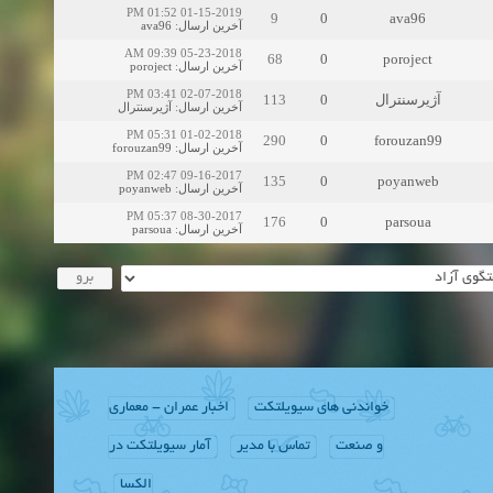
01-15-2019 01:52 PM
9
0
ava96
ava96
:
آخرین ارسال
05-23-2018 09:39 AM
68
0
poroject
poroject
:
آخرین ارسال
02-07-2018 03:41 PM
113
0
آژیرسنترال
آژیرسنترال
:
آخرین ارسال
01-02-2018 05:31 PM
290
0
forouzan99
forouzan99
:
آخرین ارسال
09-16-2017 02:47 PM
135
0
poyanweb
poyanweb
:
آخرین ارسال
08-30-2017 05:37 PM
176
0
parsoua
parsoua
:
آخرین ارسال
خواندنی های سیویلتکت
اخبار عمران - معماری
و صنعت
تماس با مدیر
آمار سیویلتکت در
الکسا