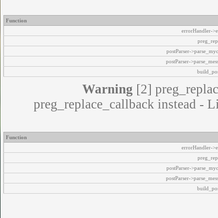
Function
errorHandler->e
preg_rep
postParser->parse_my
postParser->parse_mes
build_pos
Warning
[2] preg_replac
preg_replace_callback instead - L
Function
errorHandler->e
preg_rep
postParser->parse_my
postParser->parse_mes
build_pos