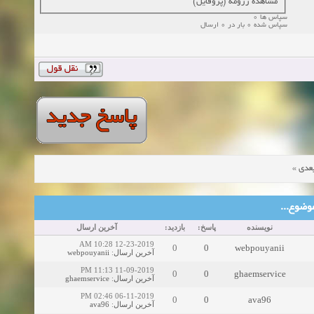
مشاهده رزومه (پروفایل)
سپاس ها 0
سپاس شده 0 بار در 0 ارسال
»
عدی
ین موضوع
نویسنده
پاسخ:
بازدید:
آخرین ارسال
12-23-2019 10:28 AM
0
0
webpouyanii
webpouyanii
:
آخرین ارسال
11-09-2019 11:13 PM
0
0
ghaemservice
ghaemservice
:
آخرین ارسال
06-11-2019 02:46 PM
0
0
ava96
ava96
:
آخرین ارسال