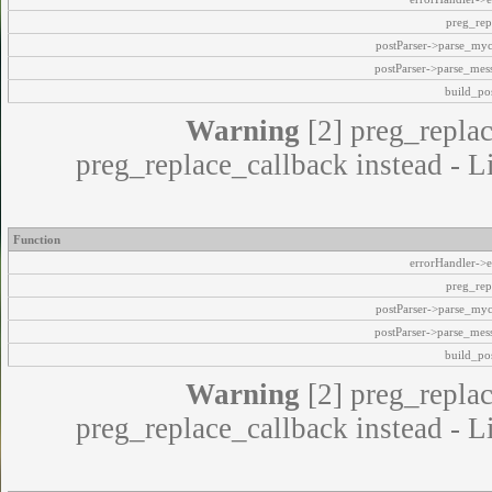
preg_rep
postParser->parse_my
postParser->parse_mes
build_pos
Warning
[2] preg_replac
preg_replace_callback instead - L
Function
errorHandler->e
preg_rep
postParser->parse_my
postParser->parse_mes
build_pos
Warning
[2] preg_replac
preg_replace_callback instead - L