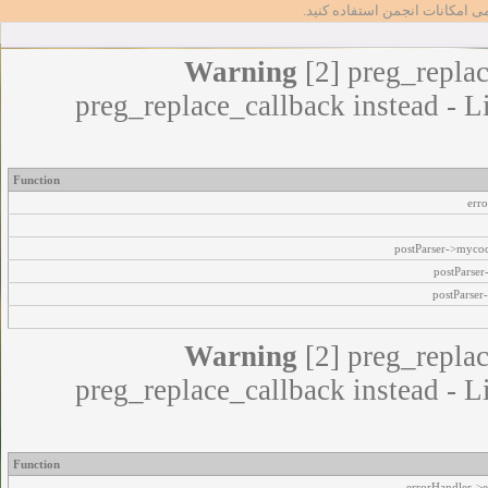
مامی امکانات انجمن استفاده کنید
Warning
[2] preg_replac
preg_replace_callback instead - L
Function
err
postParser->myco
postParse
postParser
Warning
[2] preg_replac
preg_replace_callback instead - L
Function
errorHandler->e