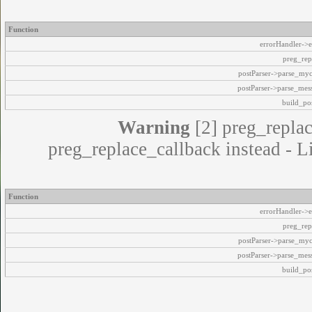
Function
errorHandler->e
preg_rep
postParser->parse_my
postParser->parse_mes
build_pos
Warning
[2] preg_replac
preg_replace_callback instead - L
Function
errorHandler->e
preg_rep
postParser->parse_my
postParser->parse_mes
build_pos