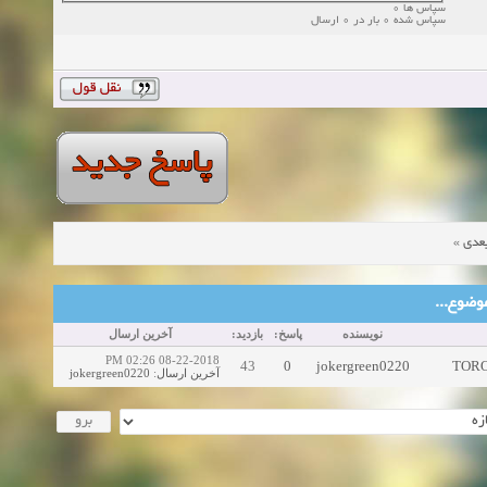
سپاس ها 0
سپاس شده 0 بار در 0 ارسال
»
عدی
ین موضوع
نویسنده
پاسخ:
بازدید:
آخرین ارسال
08-22-2018 02:26 PM
43
0
jokergreen0220
TORON
jokergreen0220
:
آخرین ارسال