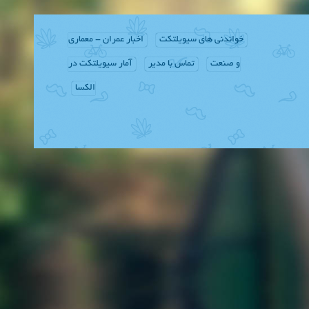
خواندنی های سیویلتکت
اخبار عمران - معماری
و صنعت
تماس با مدیر
آمار سیویلتکت در
الکسا