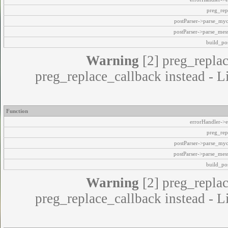
preg_rep
postParser->parse_my
postParser->parse_mes
build_pos
Warning
[2] preg_replac
preg_replace_callback instead - L
Function
errorHandler->e
preg_rep
postParser->parse_my
postParser->parse_mes
build_pos
Warning
[2] preg_replac
preg_replace_callback instead - L