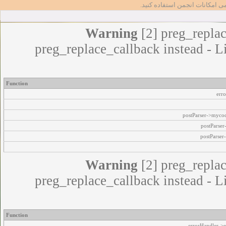
مامی امکانات انجمن استفاده کنید
Warning
[2] preg_replac
preg_replace_callback instead - L
Function
err
postParser->myco
postParse
postParser
Warning
[2] preg_replac
preg_replace_callback instead - L
Function
errorHandler->e