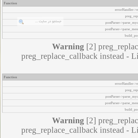
Function
errorHandler->e
preg_rep
postParser->parse_my
postParser->parse_mes
build_pos
Warning
[2] preg_replac
preg_replace_callback instead - L
Function
errorHandler->e
preg_rep
postParser->parse_my
postParser->parse_mes
build_pos
Warning
[2] preg_replac
preg_replace_callback instead - L