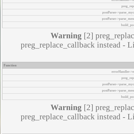
preg_rep
postParser->parse_my
postParser->parse_mes
build_pos
Warning
[2] preg_replac
preg_replace_callback instead - L
Function
errorHandler->e
preg_rep
postParser->parse_my
postParser->parse_mes
build_pos
Warning
[2] preg_replac
preg_replace_callback instead - L