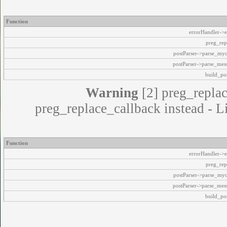
Function
errorHandler->e
preg_rep
postParser->parse_my
postParser->parse_mes
build_pos
Warning
[2] preg_replac
preg_replace_callback instead - L
Function
errorHandler->e
preg_rep
postParser->parse_my
postParser->parse_mes
build_pos