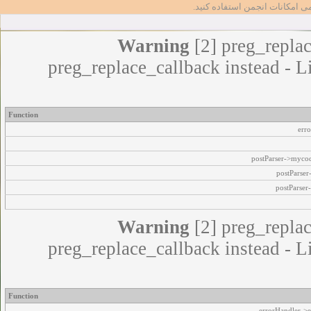
مامی امکانات انجمن استفاده کنید
Warning
[2] preg_replac
preg_replace_callback instead - L
Function
err
postParser->myco
postParse
postParser
Warning
[2] preg_replac
preg_replace_callback instead - L
Function
errorHandler->e