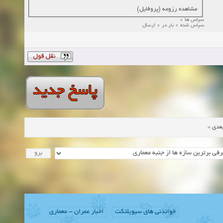
مشاهده رزومه (پروفایل)
سپاس ها 0
سپاس شده 0 بار در 0 ارسال
»
عدی
خواندنی های سیویلتکت
اخبار عمران - معماری