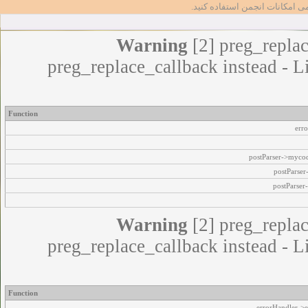
مامی امکانات انجمن استفاده کنید
Warning
[2] preg_replac
preg_replace_callback instead - L
Function
err
postParser->myco
postParse
postParser
Warning
[2] preg_replac
preg_replace_callback instead - L
Function
errorHandler->e