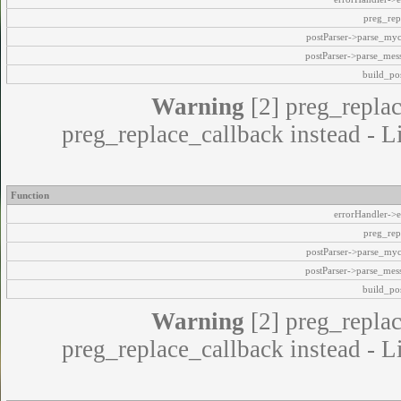
preg_rep
postParser->parse_my
postParser->parse_mes
build_pos
Warning
[2] preg_replac
preg_replace_callback instead - L
Function
errorHandler->e
preg_rep
postParser->parse_my
postParser->parse_mes
build_pos
Warning
[2] preg_replac
preg_replace_callback instead - L