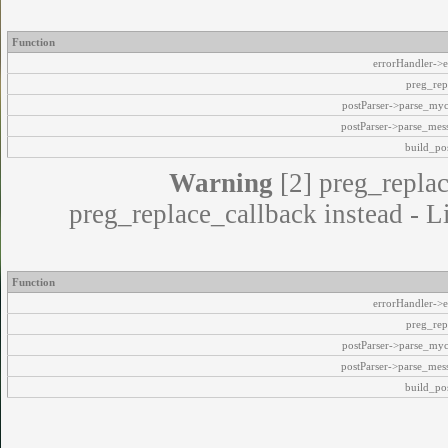
Function
errorHandler->e
preg_rep
postParser->parse_my
postParser->parse_mes
build_pos
Warning
[2] preg_replac
preg_replace_callback instead - L
Function
errorHandler->e
preg_rep
postParser->parse_my
postParser->parse_mes
build_pos