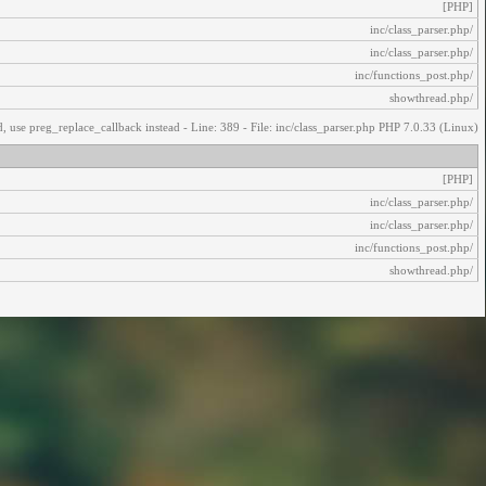
[PHP]
/inc/class_parser.php
/inc/class_parser.php
/inc/functions_post.php
/showthread.php
, use preg_replace_callback instead - Line: 389 - File: inc/class_parser.php PHP 7.0.33 (Linux)
[PHP]
/inc/class_parser.php
/inc/class_parser.php
/inc/functions_post.php
/showthread.php