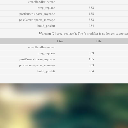
errorHandler->error
preg_replace
383
postParser->parse_mycode
155
postParser->parse_message
583
build_postbit
984
Warning
[2] preg_replace(): The /e modifier is no longer supported
Line
File
errorHandler->error
preg_replace
389
postParser->parse_mycode
155
postParser->parse_message
583
build_postbit
984