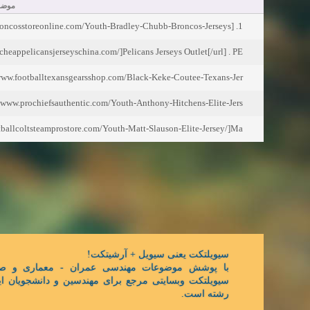
موض:
1. [url=http://www.thebroncosstoreonline.com/Youth-Bradley-Chubb-Broncos-Jerseys/]Bra
cheappelicansjerseyschina.com/]Pelicans Jerseys Outlet[/url] . PE
ww.footballtexansgearsshop.com/Black-Keke-Coutee-Texans-Jer
www.prochiefsauthentic.com/Youth-Anthony-Hitchens-Elite-Jers
tballcoltsteamprostore.com/Youth-Matt-Slauson-Elite-Jersey/]Ma
سیویلتکت یعنی سیویل + آرشیتکت!
با پوشش موضوعات مهندسی عمران - معماری و ص,
سیویلتکت وبسایتی مرجع برای مهندسین و دانشجویان ای
رشته است.