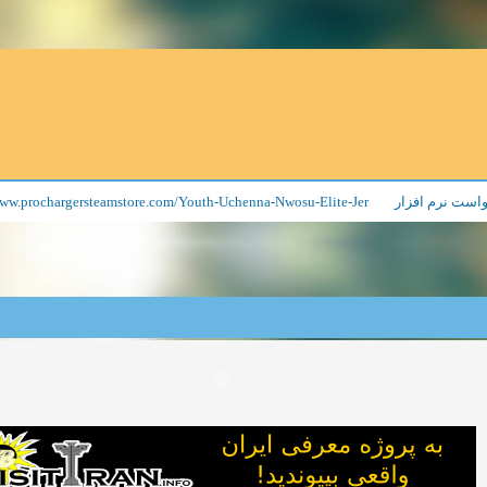
ww.prochargersteamstore.com/Youth-Uchenna-Nwosu-Elite-Jer
است نرم افزار