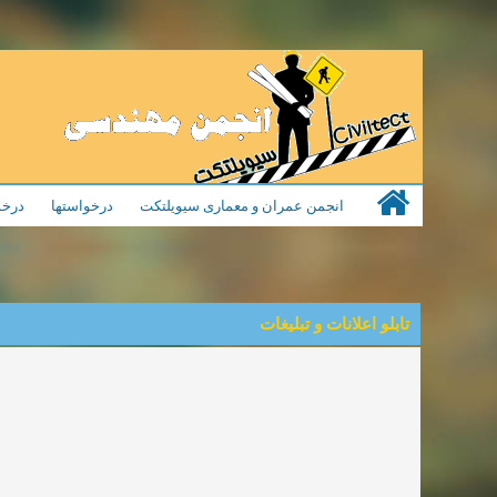
انجمن عمران و معماری سیویلتکت
درخواستها
درخو
تابلو اعلانات و تبلیغات