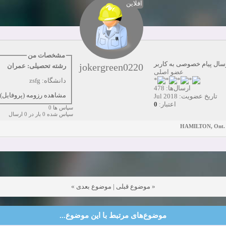
آفلاین
همکاری
زمان:10-28-2024
مشاهده:0
دعوت به همکاری
زمان:10-21-2024
مشاهده:0
همکاری
زمان:10-13-2024
مشاهده:0
مشخصات من
سال پیام خصوصی به کاربر
jokergreen0220
رشته تحصیلی: عمران
دعوت به همکاری
زمان:10-11-2024
مشاهده:0
عضو اصلی
دانشگاه: zsfg
ارسال‌ها: 478
مشاهده رزومه (پروفایل)
تاریخ عضویت: Jul 2018
0
اعتبار:
سپاس ها 0
سپاس شده 0 بار در 0 ارسال
HAMILTON, Ont. [
»
موضوع بعدی
|
موضوع قبلی
«
موضوع‌های مرتبط با این موضوع...