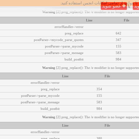
تا بتوانید از تمامی امکانات انجمن استفاده کنید.
ید
یا
عضو شوید
Warning
[2] preg_replace(): The /e modifier is no longer supported
Line
File
errorHandler->error
preg_replace
642
postParser->mycode_parse_quotes
347
postParser->parse_mycode
155
postParser->parse_message
583
build_postbit
984
Warning
[2] preg_replace(): The /e modifier is no longer supported
Line
File
errorHandler->error
preg_replace
354
postParser->parse_mycode
155
postParser->parse_message
583
build_postbit
984
Warning
[2] preg_replace(): The /e modifier is no longer supported
Line
File
errorHandler->error
preg_replace
380